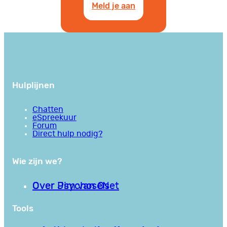
Meld je aan
Hulplijnen
Chatten
eSpreekuur
Forum
Direct hulp nodig?
Wie zijn we?
Over PsychoseNet
Over Jim van Os
Tools