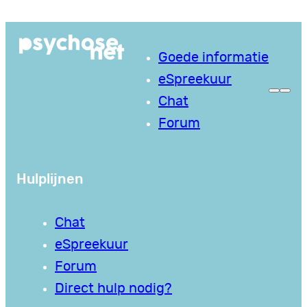
Ga
naar
Goede informatie
de
eSpreekuur
inhoud
Chat
Forum
Hulplijnen
Chat
eSpreekuur
Forum
Direct hulp nodig?