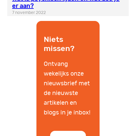
er aan?
7 november 2022
Niets
missen?
Ontvang
wekelijks onze
nieuwsbrief met
de nieuwste
artikelen en
blogs in je inbox!