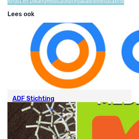
Angst en Dwang
Medicatie
pregabaline
venlafaxine
Lees ook
ADF Stichting