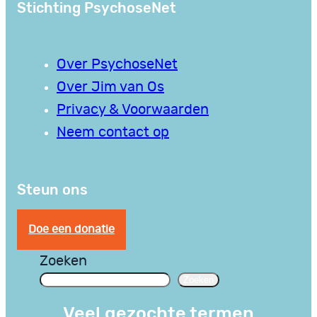
Stichting PsychoseNet
Over PsychoseNet
Over Jim van Os
Privacy & Voorwaarden
Neem contact op
Steun ons
Doe een donatie
Zoeken
Zoeken
Veel gezochte termen