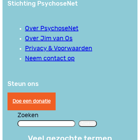
Stichting PsychoseNet
Over PsychoseNet
Over Jim van Os
Privacy & Voorwaarden
Neem contact op
Steun ons
Doe een donatie
Zoeken
Zoeken
Veel gezochte termen