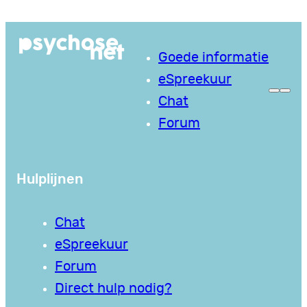
Ga
naar
Goede informatie
de
eSpreekuur
inhoud
Chat
Forum
Hulplijnen
Chat
eSpreekuur
Forum
Direct hulp nodig?