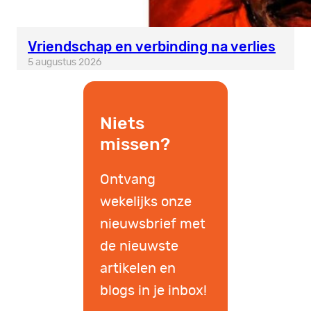
Vriendschap en verbinding na verlies
5 augustus 2026
Niets
missen?
Ontvang
wekelijks onze
nieuwsbrief met
de nieuwste
artikelen en
blogs in je inbox!