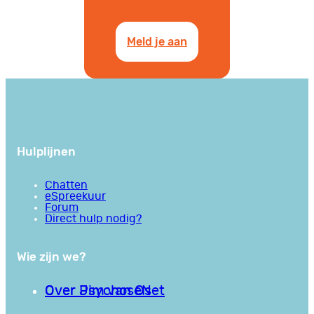
Meld je aan
Hulplijnen
Chatten
eSpreekuur
Forum
Direct hulp nodig?
Wie zijn we?
Over PsychoseNet
Over Jim van Os