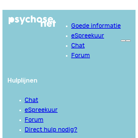
Ga
naar
Goede informatie
de
eSpreekuur
inhoud
Chat
Forum
Hulplijnen
Chat
eSpreekuur
Forum
Direct hulp nodig?