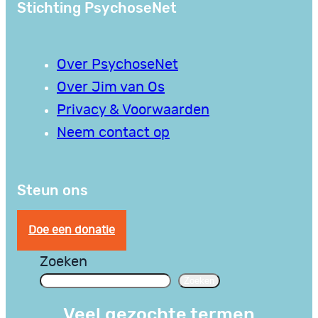
Stichting PsychoseNet
Over PsychoseNet
Over Jim van Os
Privacy & Voorwaarden
Neem contact op
Steun ons
Doe een donatie
Zoeken
Zoeken
Veel gezochte termen