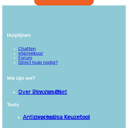
Hulplijnen
Chatten
eSpreekuur
Forum
Direct hulp nodig?
Wie zijn we?
Over PsychoseNet
Over Jim van Os
Tools
Antipsychotica Keuzetool
Antidepressiva Keuzetool