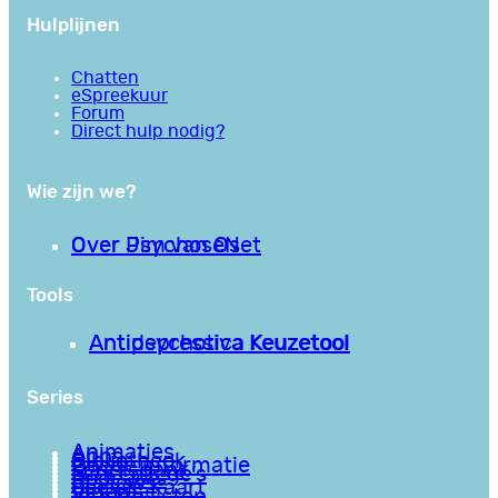
Hulplijnen
Chatten
eSpreekuur
Forum
Direct hulp nodig?
Wie zijn we?
Over PsychoseNet
Over Jim van Os
Tools
Antipsychotica Keuzetool
Antidepressiva Keuzetool
Series
Animaties
Apps
Bibliotheek
Goede informatie
Kennisbank
Mini college’s
Podcasts
Reviews
Sociale Kaart
Video’s
Vragenlijsten