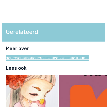
Gerelateerd
Meer over
depersonalisatie
derealisatie
dissociatie
Trauma
Lees ook