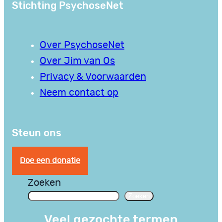
Stichting PsychoseNet
Over PsychoseNet
Over Jim van Os
Privacy & Voorwaarden
Neem contact op
Steun ons
Doe een donatie
Zoeken
Zoeken
Veel gezochte termen