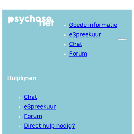
Ga
naar
Goede informatie
de
eSpreekuur
inhoud
Chat
Forum
Hulplijnen
Chat
eSpreekuur
Forum
Direct hulp nodig?