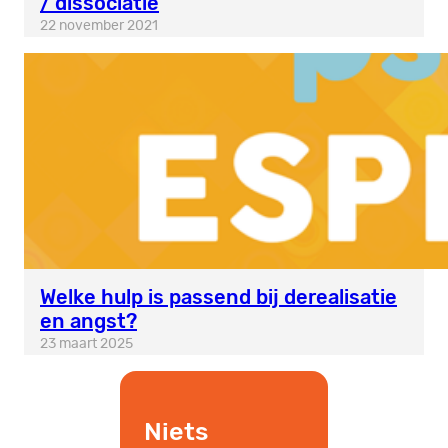
/ dissociatie
22 november 2021
Welke hulp is passend bij derealisatie
en angst?
23 maart 2025
Niets