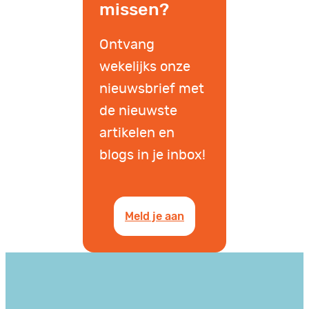
missen?
Ontvang
wekelijks onze
nieuwsbrief met
de nieuwste
artikelen en
blogs in je inbox!
Meld je aan