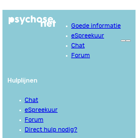
Ga
naar
Goede informatie
de
eSpreekuur
inhoud
Chat
Forum
Hulplijnen
Chat
eSpreekuur
Forum
Direct hulp nodig?