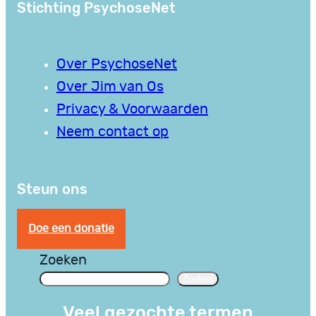
Stichting PsychoseNet
Over PsychoseNet
Over Jim van Os
Privacy & Voorwaarden
Neem contact op
Steun ons
Doe een donatie
Zoeken
Zoeken
Veel gezochte termen