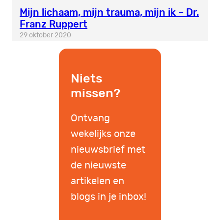
Mijn lichaam, mijn trauma, mijn ik – Dr.
Franz Ruppert
29 oktober 2020
Niets
missen?
Ontvang
wekelijks onze
nieuwsbrief met
de nieuwste
artikelen en
blogs in je inbox!