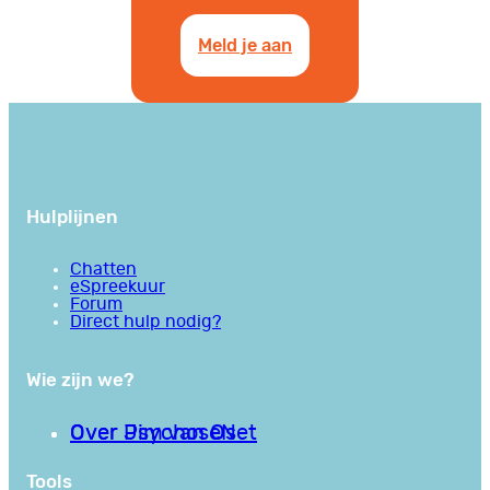
Meld je aan
Hulplijnen
Chatten
eSpreekuur
Forum
Direct hulp nodig?
Wie zijn we?
Over PsychoseNet
Over Jim van Os
Tools