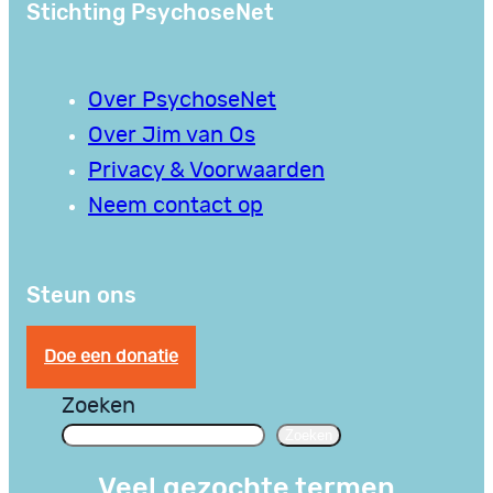
Stichting PsychoseNet
Over PsychoseNet
Over Jim van Os
Privacy & Voorwaarden
Neem contact op
Steun ons
Doe een donatie
Zoeken
Zoeken
Veel gezochte termen