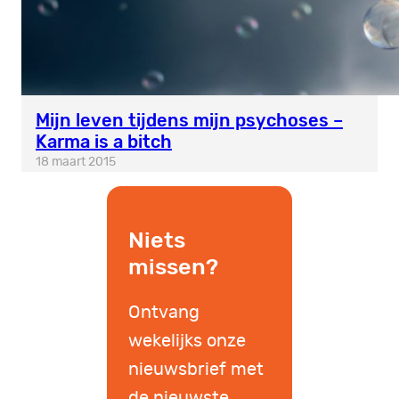
Mijn leven tijdens mijn psychoses –
Karma is a bitch
18 maart 2015
Niets
missen?
Ontvang
wekelijks onze
nieuwsbrief met
de nieuwste