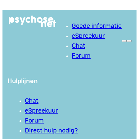
Ga
naar
Goede informatie
de
eSpreekuur
inhoud
Chat
Forum
Hulplijnen
Chat
eSpreekuur
Forum
Direct hulp nodig?