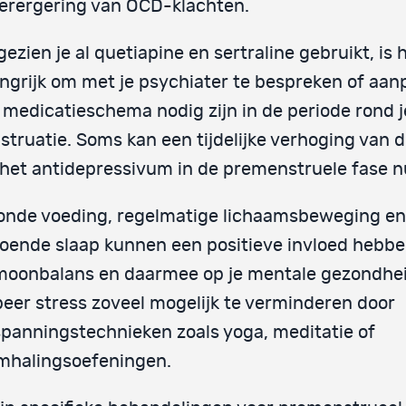
erergering van OCD-klachten.
ezien je al quetiapine en sertraline gebruikt, is 
ngrijk om met je psychiater te bespreken of aa
e medicatieschema nodig zijn in de periode rond j
truatie. Soms kan een tijdelijke verhoging van d
het antidepressivum in de premenstruele fase nut
onde voeding, regelmatige lichaamsbeweging en
oende slaap kunnen een positieve invloed hebbe
moonbalans en daarmee op je mentale gezondhei
eer stress zoveel mogelijk te verminderen door
panningstechnieken zoals yoga, meditatie of
mhalingsoefeningen.