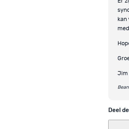
Er z
syn
kan 
medi
Hope
Groe
Jim
Beant
Deel de