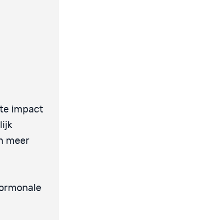
ote impact
ijk
n meer
hormonale