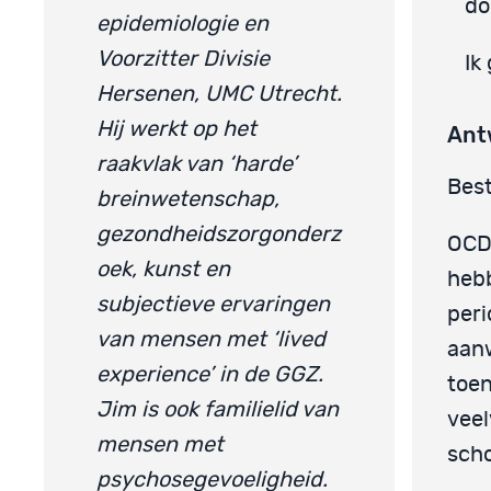
do
epidemiologie en
Voorzitter Divisie
Ik
Hersenen, UMC Utrecht.
Hij werkt op het
Ant
raakvlak van ‘harde’
Best
breinwetenschap,
gezondheidszorgonderz
OCD,
oek, kunst en
hebb
subjectieve ervaringen
per
van mensen met ‘lived
aanw
experience’ in de GGZ.
toen
Jim is ook familielid van
vee
mensen met
sch
psychosegevoeligheid.