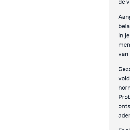
de v
Aang
bela
in j
mens
van 
Gez
vold
hor
Prob
onts
ade