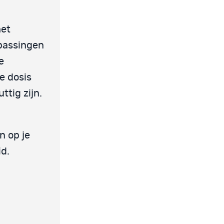
het
npassingen
e
e dosis
tig zijn.
n op je
d.