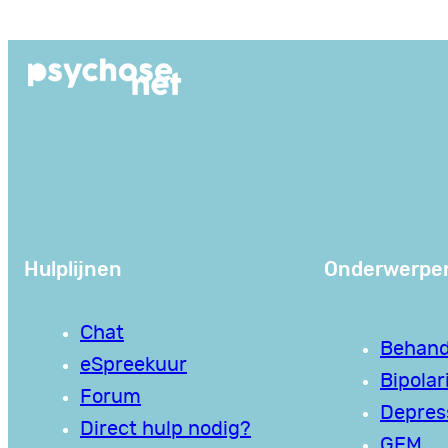
Ga
naar
de
inhoud
Hulplijnen
Onderwerpe
Chat
Behand
eSpreekuur
Bipolari
Forum
Depres
Direct hulp nodig?
GEM