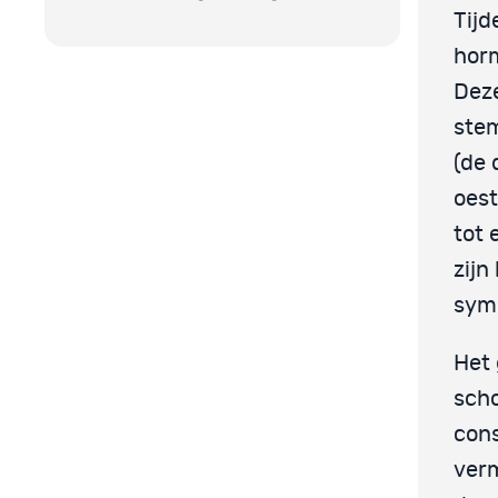
Tijd
horm
Dez
stem
(de 
oest
tot
zijn
sym
Het 
scho
cons
ver