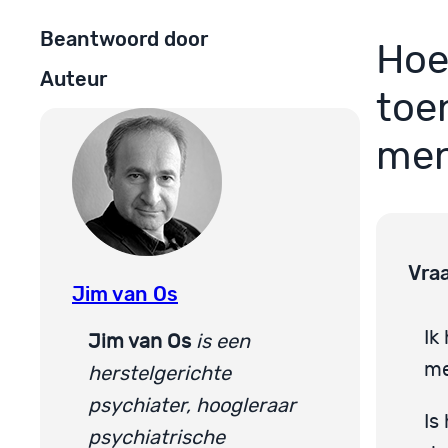
Beantwoord door
Hoe
Auteur
toe
men
Vra
Jim van Os
Ik
Jim van Os
is een
me
herstelgerichte
psychiater, hoogleraar
Is
psychiatrische