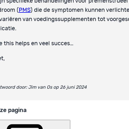
ijn specifieke behandelingen voor premenstrueel
droom (
PMS
) die de symptomen kunnen verlichte
variëren van voedingssupplementen tot voorge
catie.
 this helps en veel succes…
t,
woord door: Jim van Os op 26 juni 2024
ze pagina