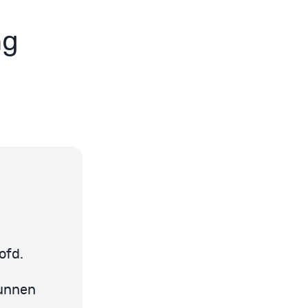
ng
ofd.
kunnen