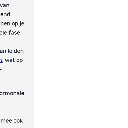
 van
rend.
ben op je
ele fase
an leiden
n
, wat op
-
hormonale
rmee ook