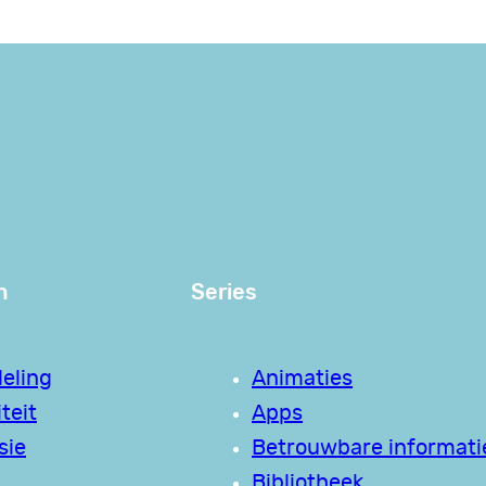
n
Series
eling
Animaties
teit
Apps
sie
Betrouwbare informati
Bibliotheek