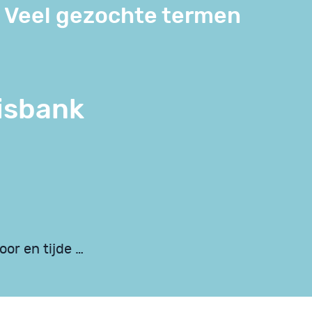
Veel gezochte termen
isbank
or en tijde …