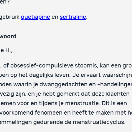
en?
 gebruik
quetiapine
en
sertraline
.
woord
e H.,
 of obsessief-compulsieve stoornis, kan een gr
en op het dagelijks leven. Je ervaart waarschijnl
iodes waarin je dwanggedachten en -handelinge
ezig zijn, en je hebt gemerkt dat deze klachten
emen voor en tijdens je menstruatie. Dit is een
lvoorkomend fenomeen en heeft te maken met 
ommelingen gedurende de menstruatiecyclus.