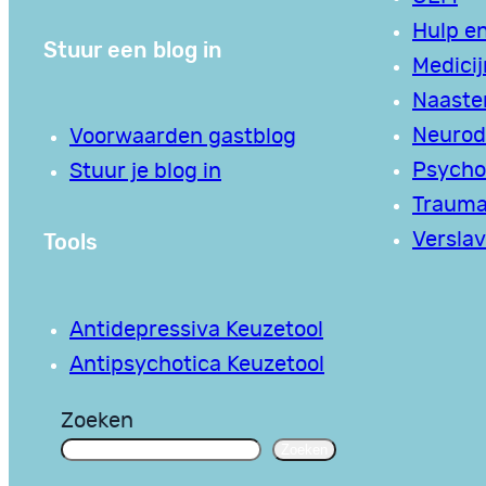
Hulp en
Stuur een blog in
Medici
Naaste
Neurodi
Voorwaarden gastblog
Psycho
Stuur je blog in
Traum
Tools
Verslav
Antidepressiva Keuzetool
Antipsychotica Keuzetool
Zoeken
Zoeken