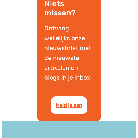
Niets
missen?
Ontvang
wekelijks onze
nieuwsbrief met
de nieuwste
artikelen en
blogs in je inbox!
Meld je aan