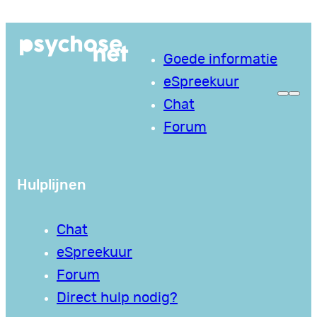
Ga
naar
Goede informatie
de
eSpreekuur
inhoud
Chat
Forum
Hulplijnen
Chat
eSpreekuur
Forum
Direct hulp nodig?