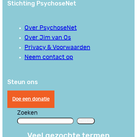
Stichting PsychoseNet
Over PsychoseNet
Over Jim van Os
Privacy & Voorwaarden
Neem contact op
Steun ons
Doe een donatie
Zoeken
Zoeken
Veel gezochte termen