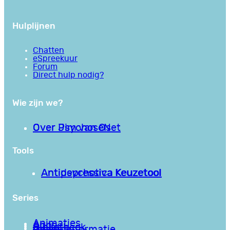
Hulplijnen
Chatten
eSpreekuur
Forum
Direct hulp nodig?
Wie zijn we?
Over PsychoseNet
Over Jim van Os
Tools
Antipsychotica Keuzetool
Antidepressiva Keuzetool
Series
Animaties
Apps
Bibliotheek
Goede informatie