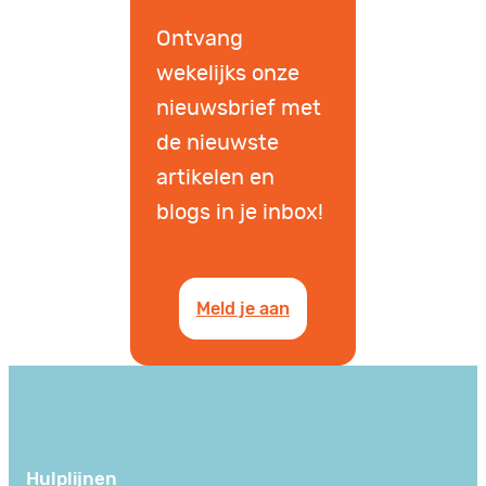
Ontvang
wekelijks onze
nieuwsbrief met
de nieuwste
artikelen en
blogs in je inbox!
Meld je aan
Hulplijnen