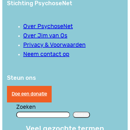
Stichting PsychoseNet
Over PsychoseNet
Over Jim van Os
Privacy & Voorwaarden
Neem contact op
Steun ons
Doe een donatie
Zoeken
Zoeken
Veel gezochte termen