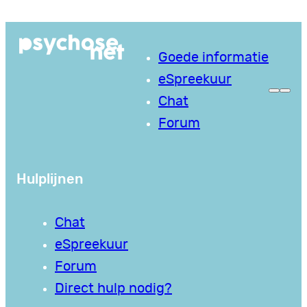
Ga
naar
Goede informatie
de
eSpreekuur
inhoud
Chat
Forum
Hulplijnen
Chat
eSpreekuur
Forum
Direct hulp nodig?