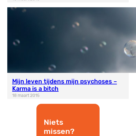
Mijn leven tijdens mijn psychoses –
Karma is a bitch
18 maart 2015
Niets
missen?