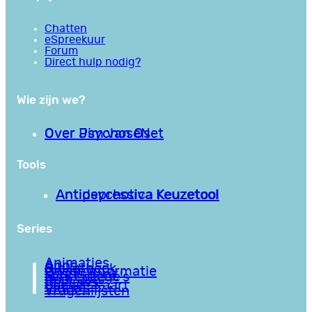
Chatten
eSpreekuur
Forum
Direct hulp nodig?
Wie zijn we?
Over PsychoseNet
Over Jim van Os
Tools
Antipsychotica Keuzetool
Antidepressiva Keuzetool
Series
Animaties
Apps
Bibliotheek
Goede informatie
Kennisbank
Mini college’s
Podcasts
Reviews
Sociale Kaart
Video’s
Vragenlijsten