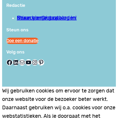
Redactie
Privacy en Voorwaarden
Stuur hier je gastblog in!
Neem contact op
Steun ons
Doe een donatie
Volg ons
Facebook
LinkedIn
E-mail
YouTube
Instagram
Pinterest
Wij gebruiken cookies om ervoor te zorgen dat
onze website voor de bezoeker beter werkt.
Daarnaast gebruiken wij o.a. cookies voor onze
webstatistieken. Als je doorgaat met het