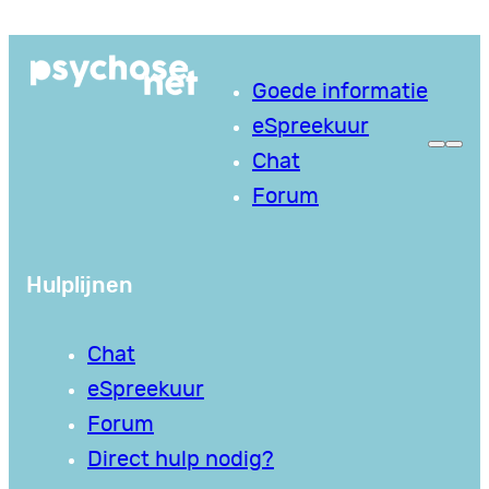
Ga
naar
Goede informatie
de
eSpreekuur
inhoud
Chat
Forum
Hulplijnen
Chat
eSpreekuur
Forum
Direct hulp nodig?