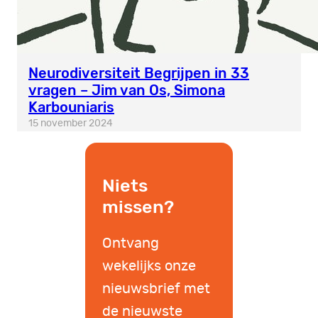
Neurodiversiteit Begrijpen in 33
vragen – Jim van Os, Simona
Karbouniaris
15 november 2024
Niets
missen?
Ontvang
wekelijks onze
nieuwsbrief met
de nieuwste