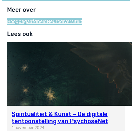
Meer over
Hoogbegaafdheid
Neurodiversiteit
Lees ook
Spiritualiteit & Kunst – De digitale
tentoonstelling van PsychoseNet
1 november 2024