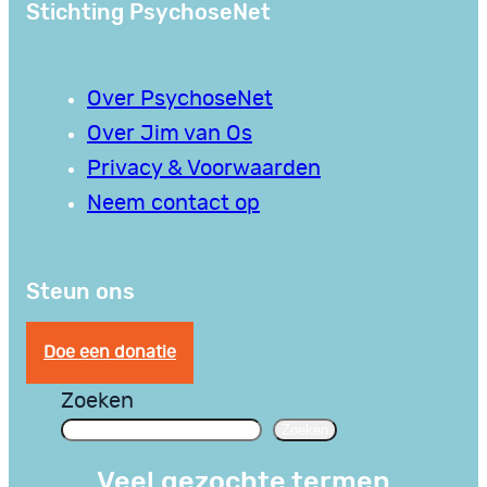
Stichting PsychoseNet
Over PsychoseNet
Over Jim van Os
Privacy & Voorwaarden
Neem contact op
Steun ons
Doe een donatie
Zoeken
Zoeken
Veel gezochte termen