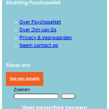
Stichting PsychoseNet
Over PsychoseNet
Over Jim van Os
Privacy & Voorwaarden
Neem contact op
Steun ons
Doe een donatie
Zoeken
Zoeken
Veel gezochte termen