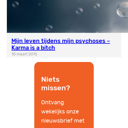
Mijn leven tijdens mijn psychoses –
Karma is a bitch
18 maart 2015
Niets
missen?
Ontvang
wekelijks onze
nieuwsbrief met