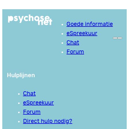
Ga
naar
Goede informatie
de
eSpreekuur
inhoud
Chat
Forum
Hulplijnen
Chat
eSpreekuur
Forum
Direct hulp nodig?