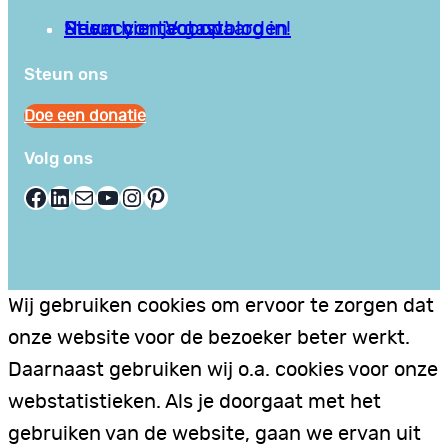
Privacy en Voorwaarden
Stuur hier je gastblog in!
Neem contact op
Steun ons
Doe een donatie
Volg ons
Facebook
LinkedIn
E-mail
YouTube
Instagram
Pinterest
Wij gebruiken cookies om ervoor te zorgen dat
onze website voor de bezoeker beter werkt.
Daarnaast gebruiken wij o.a. cookies voor onze
webstatistieken. Als je doorgaat met het
gebruiken van de website, gaan we ervan uit