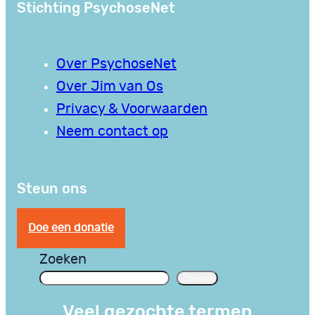
Stichting PsychoseNet
Over PsychoseNet
Over Jim van Os
Privacy & Voorwaarden
Neem contact op
Steun ons
Doe een donatie
Zoeken
Zoeken
Veel gezochte termen