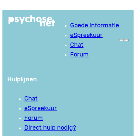
Ga
naar
Goede informatie
de
eSpreekuur
inhoud
Chat
Forum
Hulplijnen
Chat
eSpreekuur
Forum
Direct hulp nodig?