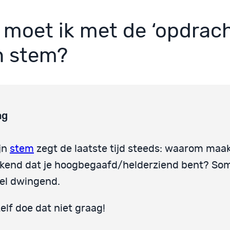
 moet ik met de ‘opdrach
n stem?
ag
jn
stem
zegt de laatste tijd steeds: waarom maak 
kend dat je hoogbegaafd/helderziend bent? Som
el dwingend.
zelf doe dat niet graag!