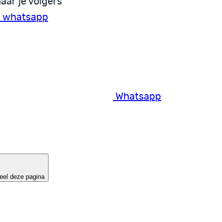
aar je volgers
a whatsapp
Whatsapp
eel deze pagina