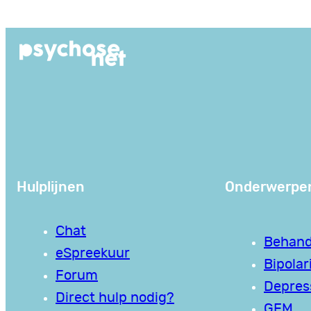
Ga
naar
de
inhoud
Hulplijnen
Onderwerpe
Chat
Behand
eSpreekuur
Bipolari
Forum
Depres
Direct hulp nodig?
GEM