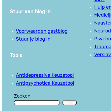
Hulp en
Stuur een blog in
Medici
Naaste
Neurodi
Voorwaarden gastblog
Psycho
Stuur je blog in
Traum
Tools
Verslav
Antidepressiva Keuzetool
Antipsychotica Keuzetool
Zoeken
Zoeken