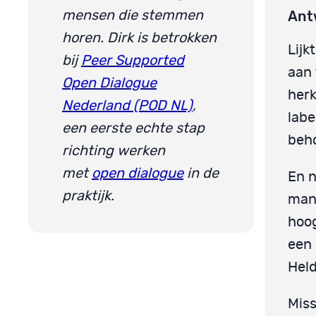
Ant
mensen die stemmen
horen. Dirk is betrokken
Lijk
bij
Peer Supported
aan 
Open Dialogue
herk
Nederland (POD NL)
,
labe
een eerste echte stap
beho
richting werken
met
open dialogue
in de
En n
praktijk.
mani
hoog
een 
Held
Miss