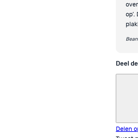
over
op’.
plak
Beant
Deel de
Delen o