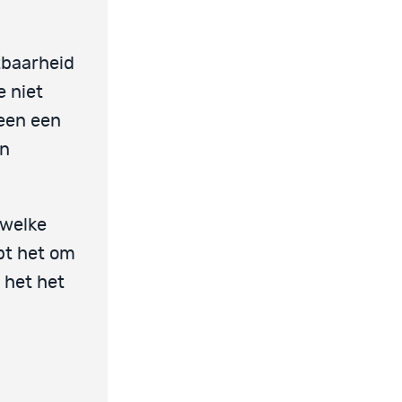
tbaarheid
e niet
teen een
en
 welke
lpt het om
 het het