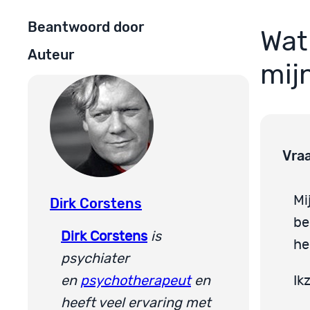
Beantwoord door
Wat
Auteur
mij
Vra
Mi
Dirk Corstens
be
Dirk Corstens
is
he
psychiater
en
psychotherapeut
en
Ik
heeft veel ervaring met