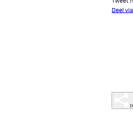
Tweet n
Deel vi
D