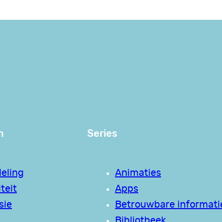
n
Series
eling
Animaties
teit
Apps
sie
Betrouwbare informati
Bibliotheek