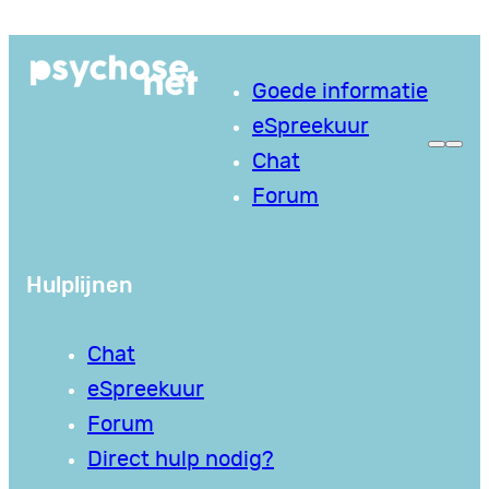
Ga
naar
Goede informatie
de
eSpreekuur
inhoud
Chat
Forum
Hulplijnen
Chat
eSpreekuur
Forum
Direct hulp nodig?