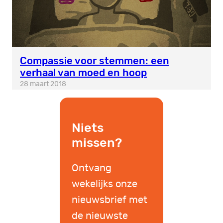
Compassie voor stemmen: een
verhaal van moed en hoop
28 maart 2018
Niets
missen?
Ontvang
wekelijks onze
nieuwsbrief met
de nieuwste