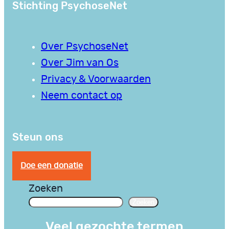
Stichting PsychoseNet
Over PsychoseNet
Over Jim van Os
Privacy & Voorwaarden
Neem contact op
Steun ons
Doe een donatie
Zoeken
Zoeken
Veel gezochte termen