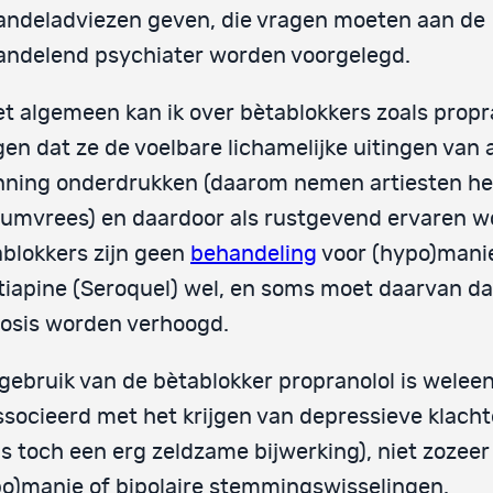
andeladviezen geven, die vragen moeten aan de
andelend psychiater worden voorgelegd.
et algemeen kan ik over bètablokkers zoals propr
en dat ze de voelbare lichamelijke uitingen van 
nning onderdrukken (daarom nemen artiesten he
umvrees) en daardoor als rustgevend ervaren w
blokkers zijn geen
behandeling
voor (hypo)mani
iapine (Seroquel) wel, en soms moet daarvan dan 
osis worden verhoogd.
gebruik van de bètablokker propranolol is welee
socieerd met het krijgen van depressieve klach
is toch een erg zeldzame bijwerking), niet zozee
o)manie of bipolaire stemmingswisselingen.