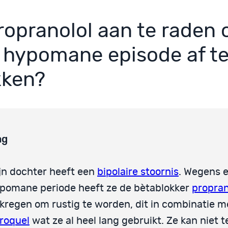
propranolol aan te raden
 hypomane episode af t
kken?
ag
jn dochter heeft een
bipolaire stoornis
. Wegens 
pomane periode heeft ze de bètablokker
propran
kregen om rustig te worden, dit in combinatie m
roquel
wat ze al heel lang gebruikt. Ze kan niet 