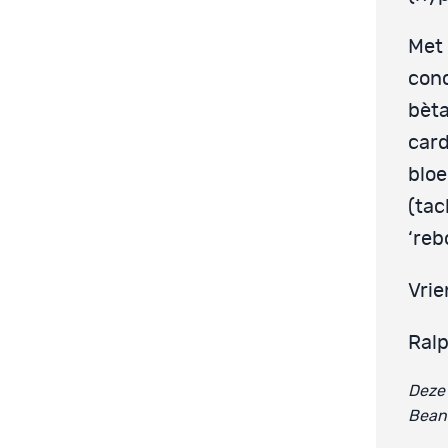
Met 
conc
bèta
card
bloe
(tac
‘reb
Vrie
Ral
Deze 
Beant