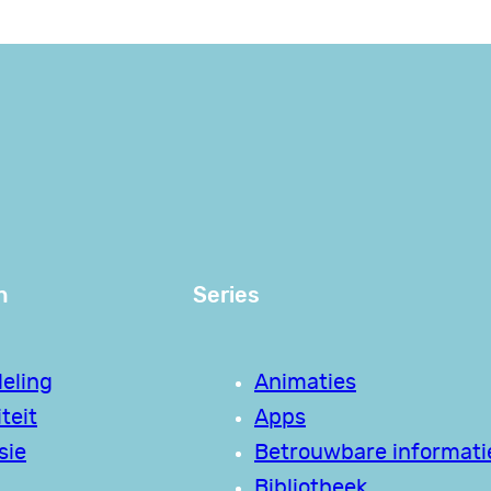
n
Series
eling
Animaties
teit
Apps
sie
Betrouwbare informati
Bibliotheek