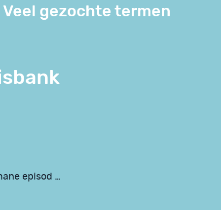
Veel gezochte termen
isbank
mane episod …