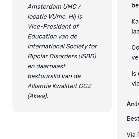
be
Amsterdam UMC /
locatie VUmc. Hij is
Ka
Vice-President of
la
Education van de
International Society for
Oo
Bipolar Disorders (ISBD)
ve
en daarnaast
Is
bestuurslid van de
vl
Alliantie Kwaliteit GGZ
(Akwa).
Ant
Best
Via 