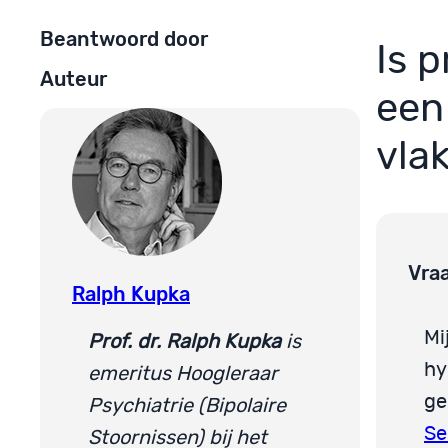
Beantwoord door
Is 
Auteur
een
vla
Vra
Ralph Kupka
Mi
Prof. dr. Ralph Kupka
is
hy
emeritus Hoogleraar
ge
Psychiatrie (Bipolaire
Se
Stoornissen) bij het