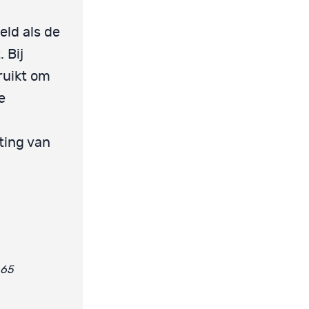
ld als de
 Bij
ruikt om
e
ting van
-65