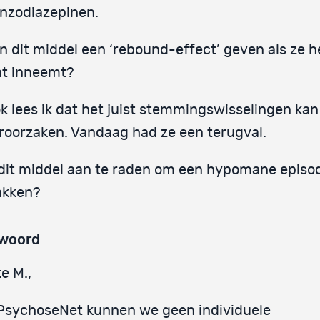
nzodiazepinen.
n dit middel een ‘rebound-effect’ geven als ze h
at inneemt?
k lees ik dat het juist stemmingswisselingen kan
roorzaken. Vandaag had ze een terugval.
 dit middel aan te raden om een hypomane episod
akken?
woord
e M.,
PsychoseNet kunnen we geen individuele