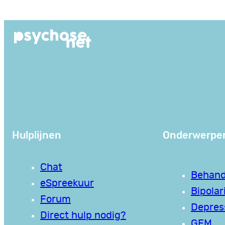
Ga
naar
de
inhoud
Hulplijnen
Onderwerpe
Chat
Behand
eSpreekuur
Bipolari
Forum
Depres
Direct hulp nodig?
GEM