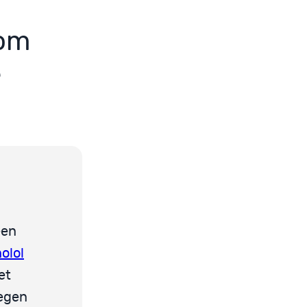
 om
e
een
olol
et
tegen