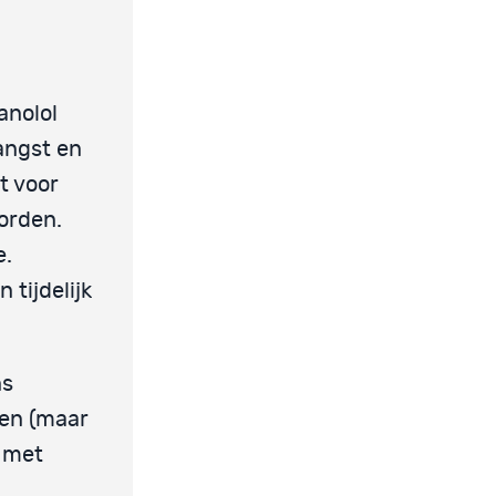
anolol
angst en
t voor
orden.
e.
tijdelijk
ns
ten (maar
r met