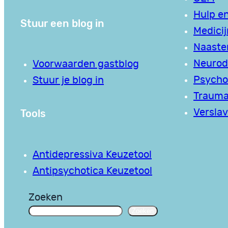
Hulp en
Stuur een blog in
Medici
Naaste
Neurodi
Voorwaarden gastblog
Psycho
Stuur je blog in
Traum
Tools
Verslav
Antidepressiva Keuzetool
Antipsychotica Keuzetool
Zoeken
Zoeken