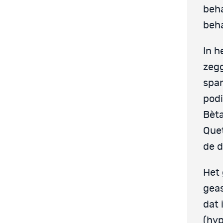
beh
beh
In h
zegg
spa
podi
Bèta
Quet
de d
Het 
geas
dat 
(hyp