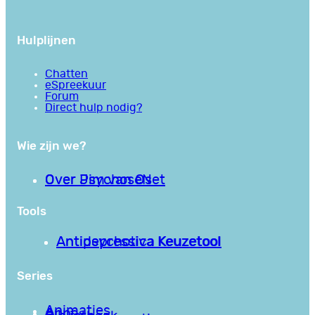
Hulplijnen
Chatten
eSpreekuur
Forum
Direct hulp nodig?
Wie zijn we?
Over PsychoseNet
Over Jim van Os
Tools
Antipsychotica Keuzetool
Antidepressiva Keuzetool
Series
Animaties
Apps