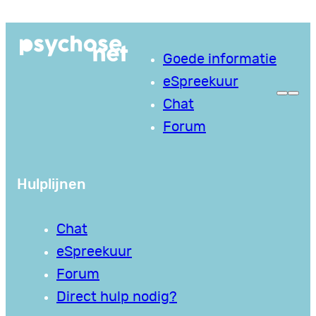
Ga
naar
Goede informatie
de
eSpreekuur
inhoud
Chat
Forum
Hulplijnen
Chat
eSpreekuur
Forum
Direct hulp nodig?