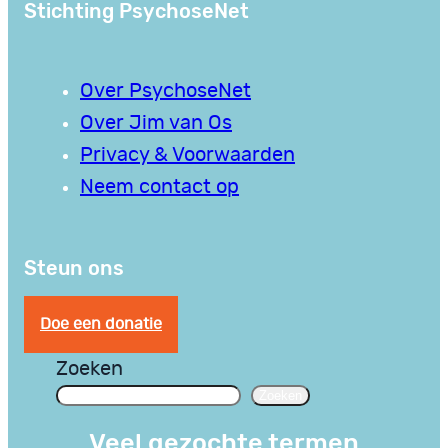
Stichting PsychoseNet
Over PsychoseNet
Over Jim van Os
Privacy & Voorwaarden
Neem contact op
Steun ons
Doe een donatie
Zoeken
Zoeken
Veel gezochte termen