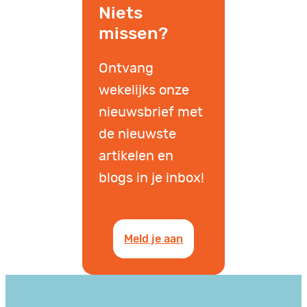
Niets
missen?
Ontvang
wekelijks onze
nieuwsbrief met
de nieuwste
artikelen en
blogs in je inbox!
Meld je aan