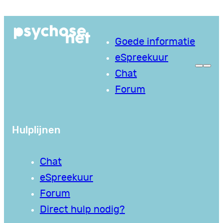
Ga
naar
Goede informatie
de
eSpreekuur
inhoud
Chat
Forum
Hulplijnen
Chat
eSpreekuur
Forum
Direct hulp nodig?