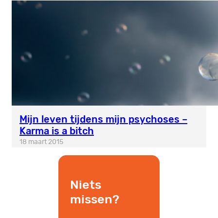
Mijn leven tijdens mijn psychoses –
Karma is a bitch
18 maart 2015
Niets
missen?