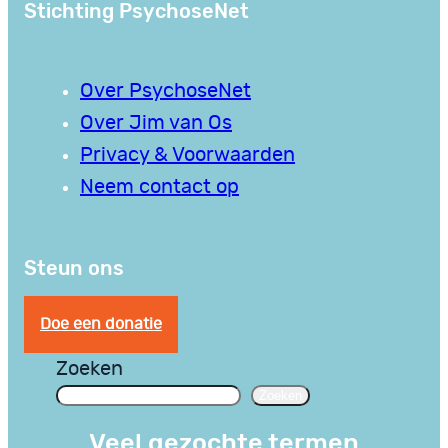
Stichting PsychoseNet
Over PsychoseNet
Over Jim van Os
Privacy & Voorwaarden
Neem contact op
Steun ons
Doe een donatie
Zoeken
Zoeken
Veel gezochte termen