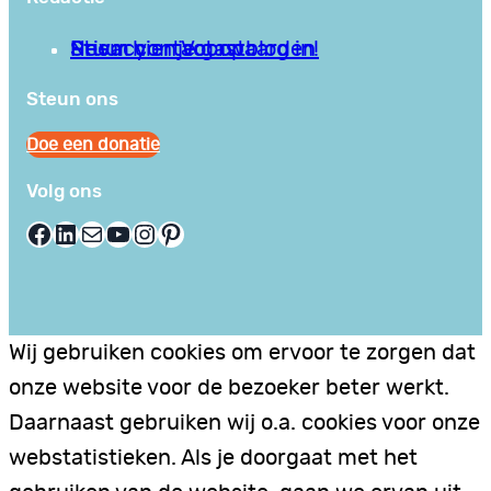
Privacy en Voorwaarden
Stuur hier je gastblog in!
Neem contact op
Steun ons
Doe een donatie
Volg ons
Facebook
LinkedIn
E-mail
YouTube
Instagram
Pinterest
Wij gebruiken cookies om ervoor te zorgen dat
onze website voor de bezoeker beter werkt.
Daarnaast gebruiken wij o.a. cookies voor onze
webstatistieken. Als je doorgaat met het