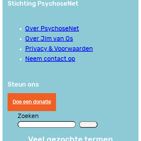
Stichting PsychoseNet
Over PsychoseNet
Over Jim van Os
Privacy & Voorwaarden
Neem contact op
Steun ons
Doe een donatie
Zoeken
Zoeken
Veel gezochte termen