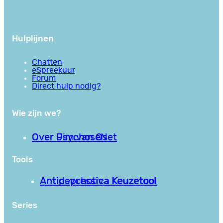
Hulplijnen
Chatten
eSpreekuur
Forum
Direct hulp nodig?
Wie zijn we?
Over PsychoseNet
Over Jim van Os
Tools
Antipsychotica Keuzetool
Antidepressiva Keuzetool
Series