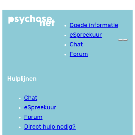
Ga
naar
Goede informatie
de
eSpreekuur
inhoud
Chat
Forum
Hulplijnen
Chat
eSpreekuur
Forum
Direct hulp nodig?