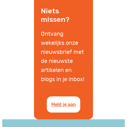
Niets
missen?
Ontvang
wekelijks onze
nieuwsbrief met
de nieuwste
artikelen en
blogs in je inbox!
Meld je aan