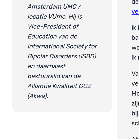
de
Amsterdam UMC /
ve
locatie VUmc. Hij is
Vice-President of
Ik
Education van de
ba
International Society for
wo
Bipolar Disorders (ISBD)
ik
en daarnaast
Va
bestuurslid van de
ve
Alliantie Kwaliteit GGZ
Mo
(Akwa).
zi
bi
sc