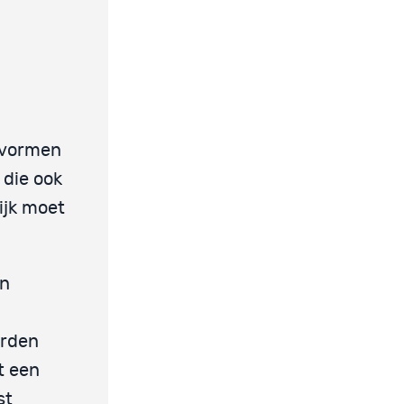
 vormen
 die ook
ijk moet
en
orden
t een
st