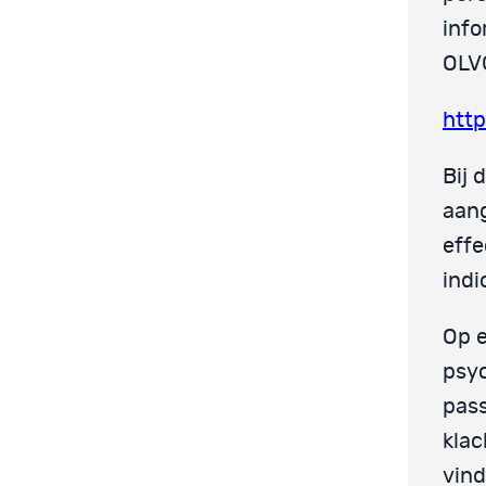
info
OLV
http
Bij 
aan
effe
indi
Op e
psyc
pas
klac
vind