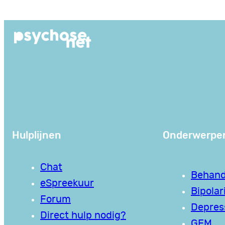
Ga
naar
de
inhoud
Hulplijnen
Onderwerpe
Chat
Behand
eSpreekuur
Bipolari
Forum
Depres
Direct hulp nodig?
GEM