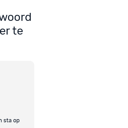
twoord
er te
en sta op