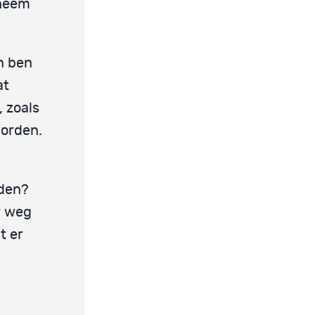
 neem
n ben
at
 zoals
worden.
den?
r weg
t er