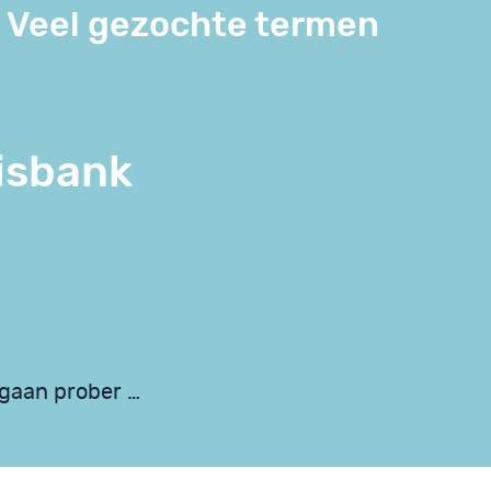
Veel gezochte termen
isbank
gaan prober …