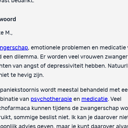
vast bedankt.
woord
e M.,
ngerschap
, emotionele problemen en medicatie
jd een dilemma. Er worden veel vrouwen zwanger
hten van angst of depressiviteit hebben. Natuurl
niet te hevig zijn.
paniekstoornis wordt meestal behandeld met e
binatie van
psychotherapie
en
medicatie
. Veel
chofarmaca kunnen tijdens de zwangerschap w
uikt, sommige beslist niet. Ik kan je daarover nie
oonlijk advies geven, maar je kunt daarover alva