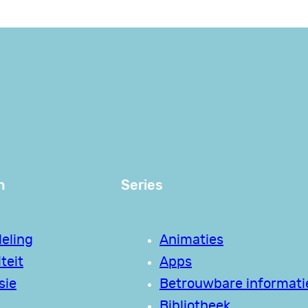
n
Series
eling
Animaties
teit
Apps
sie
Betrouwbare informati
Bibliotheek