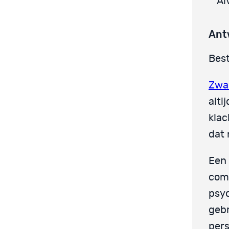
Al
Ant
Best
Zwa
alti
klac
dat 
Een 
com
psy
gebr
pers