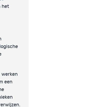
 het
n
logische
e
) werken
om een
he
nieken
verwijzen.