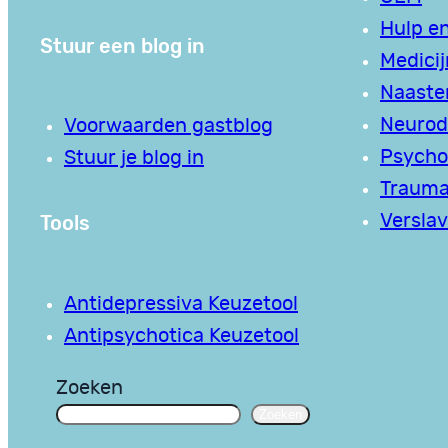
Hulp en
Stuur een blog in
Medici
Naaste
Neurodi
Voorwaarden gastblog
Psycho
Stuur je blog in
Traum
Tools
Verslav
Antidepressiva Keuzetool
Antipsychotica Keuzetool
Zoeken
Zoeken