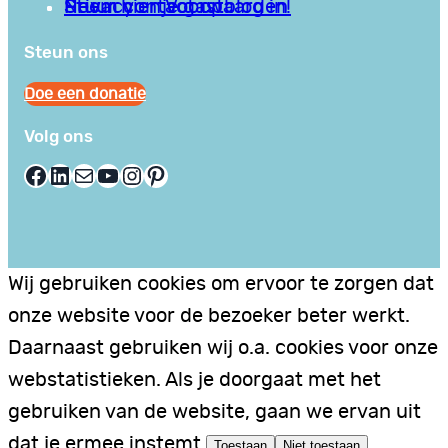
Privacy en Voorwaarden
Stuur hier je gastblog in!
Neem contact op
Steun ons
Doe een donatie
Volg ons
Facebook
LinkedIn
E-mail
YouTube
Instagram
Pinterest
Wij gebruiken cookies om ervoor te zorgen dat
onze website voor de bezoeker beter werkt.
Daarnaast gebruiken wij o.a. cookies voor onze
webstatistieken. Als je doorgaat met het
gebruiken van de website, gaan we ervan uit
dat je ermee instemt.
Toestaan
Niet toestaan