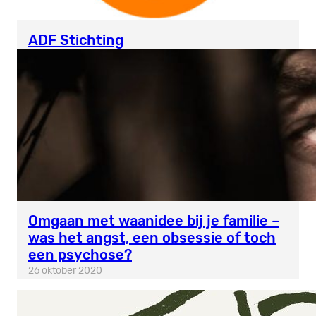
ADF Stichting
Omgaan met waanidee bij je familie –
was het angst, een obsessie of toch
een psychose?
26 oktober 2020