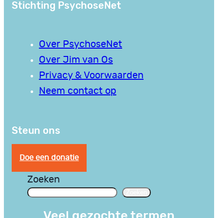
Stichting PsychoseNet
Over PsychoseNet
Over Jim van Os
Privacy & Voorwaarden
Neem contact op
Steun ons
Doe een donatie
Zoeken
Zoeken
Veel gezochte termen