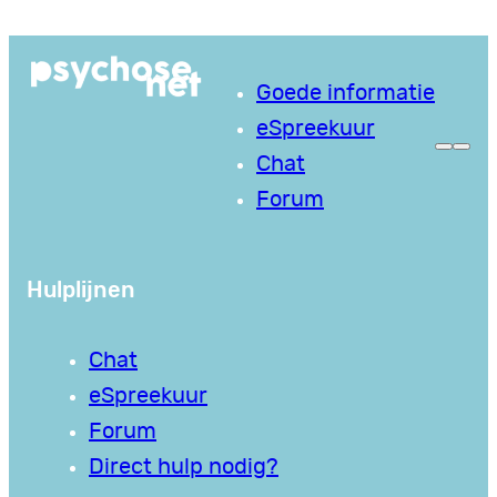
Ga
naar
Goede informatie
de
eSpreekuur
inhoud
Chat
Forum
Hulplijnen
Chat
eSpreekuur
Forum
Direct hulp nodig?