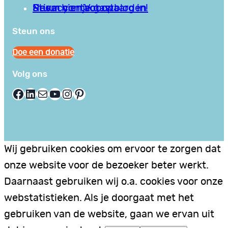
Privacy en Voorwaarden
Stuur hier je gastblog in!
Neem contact op
Steun ons
Doe een donatie
Volg ons
Facebook
LinkedIn
E-mail
YouTube
Instagram
Pinterest
Wij gebruiken cookies om ervoor te zorgen dat
onze website voor de bezoeker beter werkt.
Daarnaast gebruiken wij o.a. cookies voor onze
webstatistieken. Als je doorgaat met het
gebruiken van de website, gaan we ervan uit