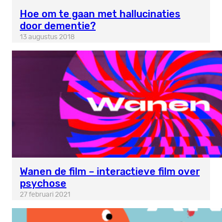
Hoe om te gaan met hallucinaties
door dementie?
13 augustus 2018
Wanen de film – interactieve film over
psychose
27 februari 2021