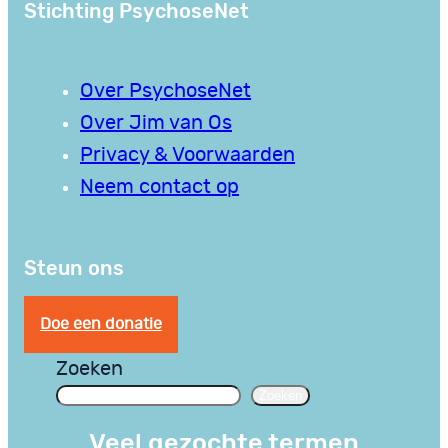
Stichting PsychoseNet
Over PsychoseNet
Over Jim van Os
Privacy & Voorwaarden
Neem contact op
Steun ons
Doe een donatie
Zoeken
Zoeken
Veel gezochte termen