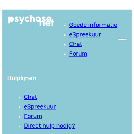
Ga
naar
Goede informatie
de
eSpreekuur
inhoud
Chat
Forum
Hulplijnen
Chat
eSpreekuur
Forum
Direct hulp nodig?