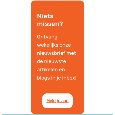
Niets
missen?
Ontvang
wekelijks onze
nieuwsbrief met
de nieuwste
artikelen en
blogs in je inbox!
Meld je aan