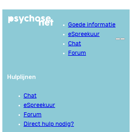
Ga
naar
Goede informatie
de
eSpreekuur
inhoud
Chat
Forum
Hulplijnen
Chat
eSpreekuur
Forum
Direct hulp nodig?