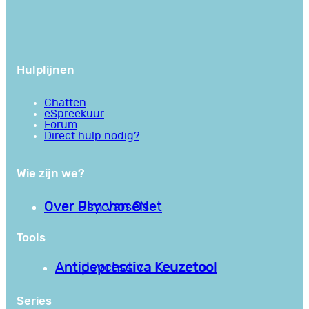
Hulplijnen
Chatten
eSpreekuur
Forum
Direct hulp nodig?
Wie zijn we?
Over PsychoseNet
Over Jim van Os
Tools
Antipsychotica Keuzetool
Antidepressiva Keuzetool
Series