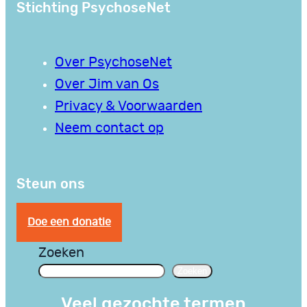
Stichting PsychoseNet
Over PsychoseNet
Over Jim van Os
Privacy & Voorwaarden
Neem contact op
Steun ons
Doe een donatie
Zoeken
Zoeken
Veel gezochte termen