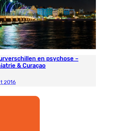
urverschillen en psychose –
iatrie & Curaçao
t 2016