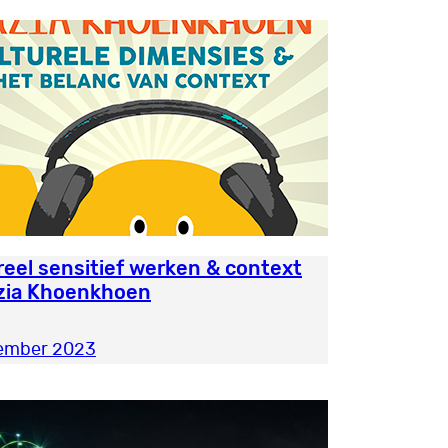
reel sensitief werken & context
zia Khoenkhoen
tember 2023