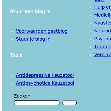
Hulp en
Stuur een blog in
Medici
Naaste
Neurodi
Voorwaarden gastblog
Psycho
Stuur je blog in
Traum
Tools
Verslav
Antidepressiva Keuzetool
Antipsychotica Keuzetool
Zoeken
Zoeken