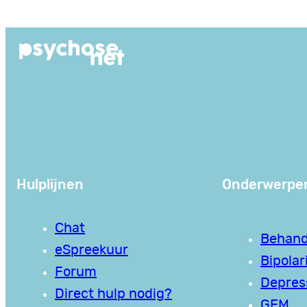
Ga
naar
de
inhoud
Hulplijnen
Onderwerpe
Chat
Behand
eSpreekuur
Bipolari
Forum
Depres
Direct hulp nodig?
GEM