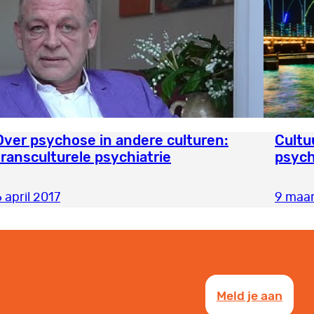
Over psychose in andere culturen:
Cultu
transculturele psychiatrie
psych
 april 2017
9 maar
Meld je aan