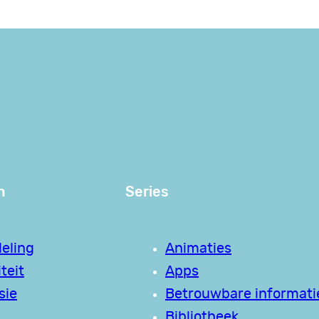
n
Series
eling
Animaties
teit
Apps
sie
Betrouwbare informati
Bibliotheek