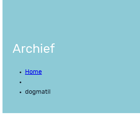
Archief
Home
dogmatil