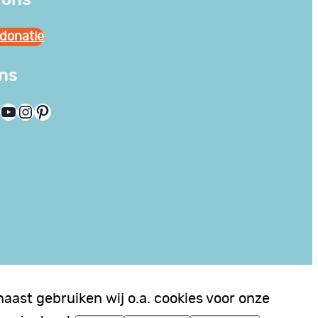
donatie
ons
YouTube
Instagram
Pinterest
aast gebruiken wij o.a. cookies voor onze