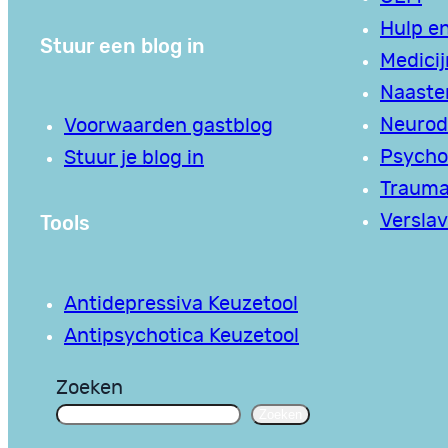
Hulp en
Stuur een blog in
Medici
Naaste
Neurodi
Voorwaarden gastblog
Psycho
Stuur je blog in
Traum
Tools
Verslav
Antidepressiva Keuzetool
Antipsychotica Keuzetool
Zoeken
Zoeken