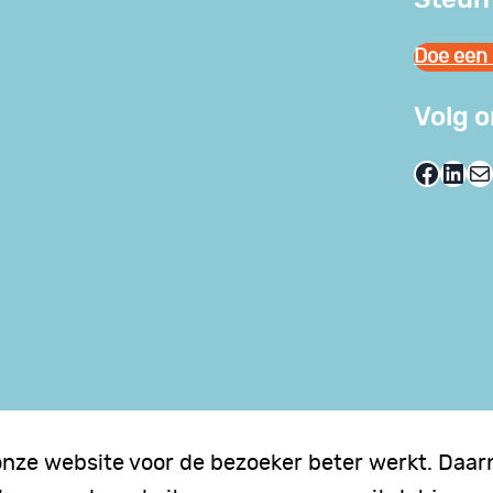
Doe een 
Volg 
Facebook
LinkedIn
E-mail
onze website voor de bezoeker beter werkt. Daarn