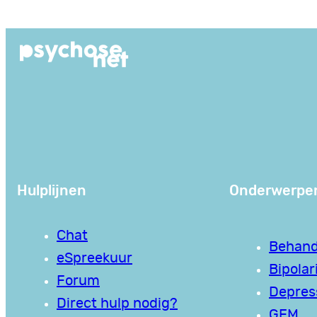
Ga
naar
de
inhoud
Hulplijnen
Onderwerpe
Chat
Behand
eSpreekuur
Bipolari
Forum
Depres
Direct hulp nodig?
GEM