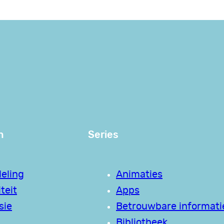
n
Series
eling
Animaties
teit
Apps
sie
Betrouwbare informati
Bibliotheek