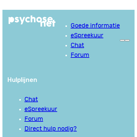
Ga
naar
Goede informatie
de
eSpreekuur
inhoud
Chat
Forum
Hulplijnen
Chat
eSpreekuur
Forum
Direct hulp nodig?