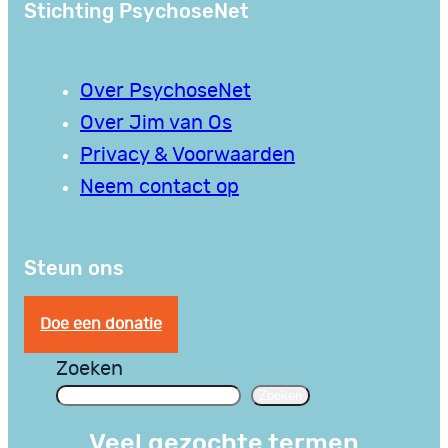
Stichting PsychoseNet
Over PsychoseNet
Over Jim van Os
Privacy & Voorwaarden
Neem contact op
Steun ons
Doe een donatie
Zoeken
Zoeken
Veel gezochte termen