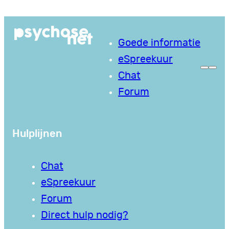
Ga
naar
Goede informatie
de
eSpreekuur
inhoud
Chat
Forum
Hulplijnen
Chat
eSpreekuur
Forum
Direct hulp nodig?