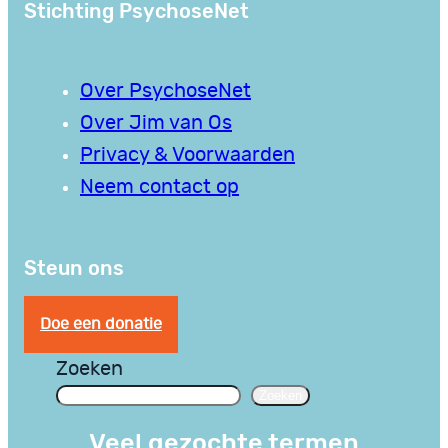
Stichting PsychoseNet
Over PsychoseNet
Over Jim van Os
Privacy & Voorwaarden
Neem contact op
Steun ons
Doe een donatie
Zoeken
Zoeken
Veel gezochte termen