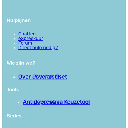
Hulplijnen
Chatten
eSpreekuur
Forum
Direct hulp nodig?
Wie zijn we?
Over PsychoseNet
Over Jim van Os
Tools
Antipsychotica Keuzetool
Antidepressiva Keuzetool
Series