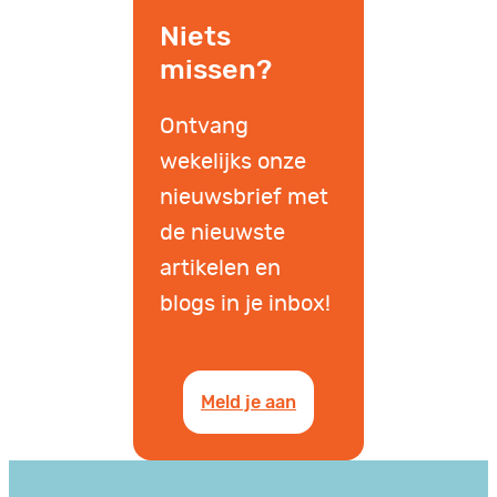
Niets
missen?
Ontvang
wekelijks onze
nieuwsbrief met
de nieuwste
artikelen en
blogs in je inbox!
Meld je aan