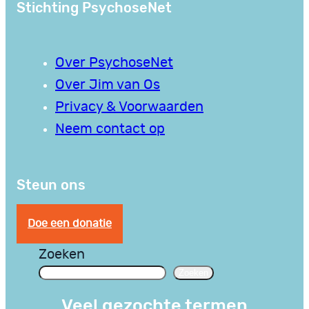
Stichting PsychoseNet
Over PsychoseNet
Over Jim van Os
Privacy & Voorwaarden
Neem contact op
Steun ons
Doe een donatie
Zoeken
Zoeken
Veel gezochte termen