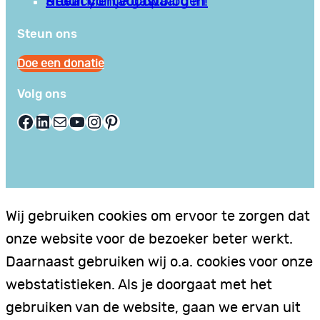
Privacy en Voorwaarden
Stuur hier je gastblog in!
Neem contact op
Steun ons
Doe een donatie
Volg ons
Facebook
LinkedIn
E-mail
YouTube
Instagram
Pinterest
Wij gebruiken cookies om ervoor te zorgen dat
onze website voor de bezoeker beter werkt.
Daarnaast gebruiken wij o.a. cookies voor onze
webstatistieken. Als je doorgaat met het
gebruiken van de website, gaan we ervan uit