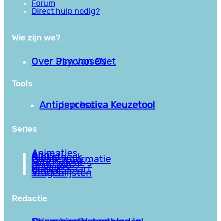
Forum
Direct hulp nodig?
Wie zijn we?
Over PsychoseNet
Over Jim van Os
Tools
Antipsychotica Keuzetool
Antidepressiva Keuzetool
Series
Animaties
Apps
Bibliotheek
Goede informatie
Kennisbank
Mini college’s
Podcasts
Reviews
Sociale Kaart
Video’s
Vragenlijsten
Redactie