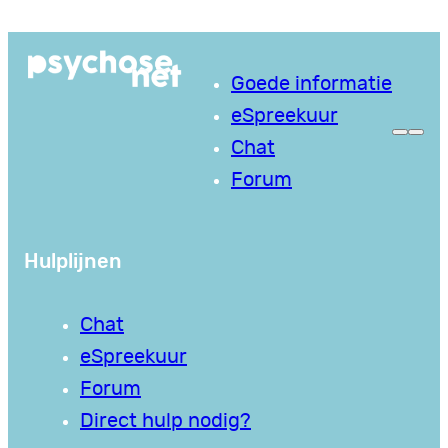
Ga
naar
Goede informatie
de
eSpreekuur
inhoud
Chat
Forum
Hulplijnen
Chat
eSpreekuur
Forum
Direct hulp nodig?