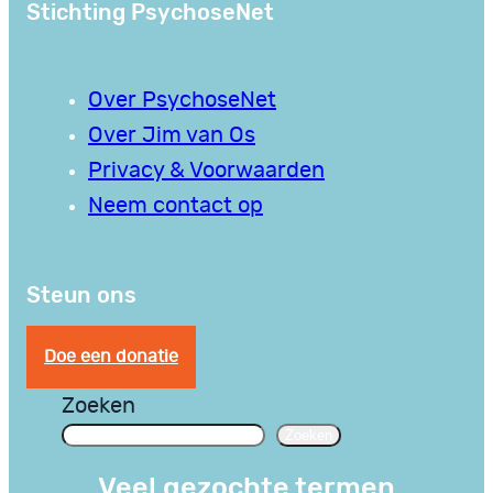
Stichting PsychoseNet
Over PsychoseNet
Over Jim van Os
Privacy & Voorwaarden
Neem contact op
Steun ons
Doe een donatie
Zoeken
Zoeken
Veel gezochte termen