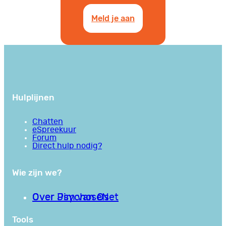
Meld je aan
Hulplijnen
Chatten
eSpreekuur
Forum
Direct hulp nodig?
Wie zijn we?
Over PsychoseNet
Over Jim van Os
Tools