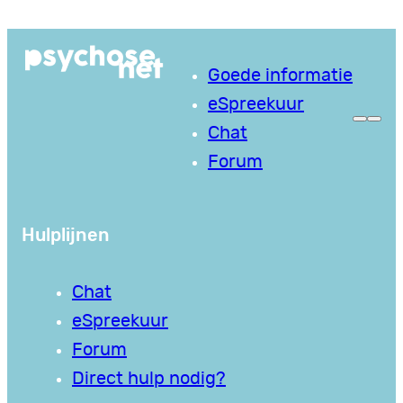
Ga
naar
Goede informatie
de
eSpreekuur
inhoud
Chat
Forum
Hulplijnen
Chat
eSpreekuur
Forum
Direct hulp nodig?