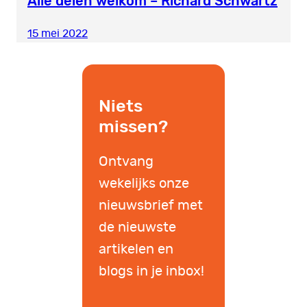
Alle delen welkom – Richard Schwartz
15 mei 2022
Niets
missen?
Ontvang
wekelijks onze
nieuwsbrief met
de nieuwste
artikelen en
blogs in je inbox!