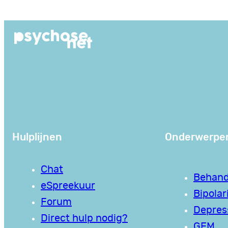
Ga
naar
de
inhoud
Hulplijnen
Onderwerpe
Chat
Behand
eSpreekuur
Bipolari
Forum
Depres
Direct hulp nodig?
GEM