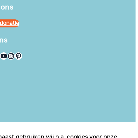
 ons
donatie
ons
YouTube
Instagram
Pinterest
aast gebruiken wij o.a. cookies voor onze