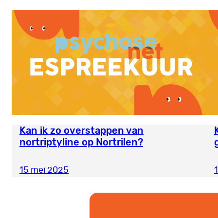
Kan ik zo overstappen van
nortriptyline op Nortrilen?
15 mei 2025