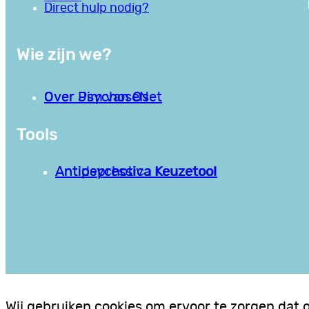
Direct hulp nodig?
Wie zijn we?
Over PsychoseNet
Over Jim van Os
Tools
Antipsychotica Keuzetool
Antidepressiva Keuzetool
Wij gebruiken cookies om ervoor te zorgen dat 