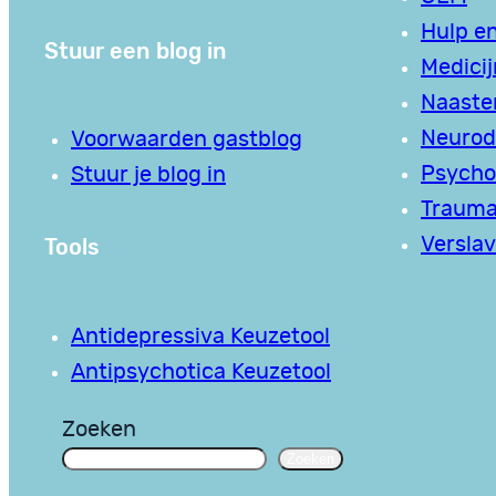
Hulp en
Stuur een blog in
Medici
Naaste
Neurodi
Voorwaarden gastblog
Psycho
Stuur je blog in
Traum
Tools
Verslav
Antidepressiva Keuzetool
Antipsychotica Keuzetool
Zoeken
Zoeken