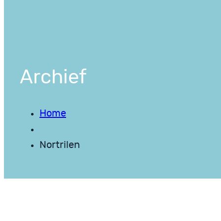
Archief
Home
Nortrilen