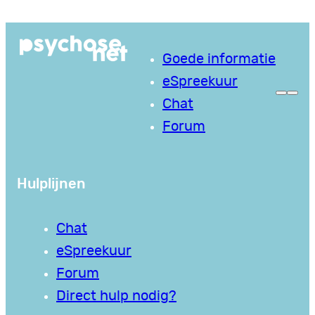
Ga
naar
Goede informatie
de
eSpreekuur
inhoud
Chat
Forum
Hulplijnen
Chat
eSpreekuur
Forum
Direct hulp nodig?