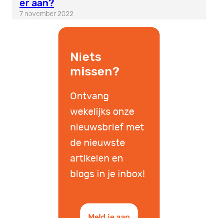
er aan?
7 november 2022
Niets
missen?
Ontvang
wekelijks onze
nieuwsbrief met
de nieuwste
artikelen en
blogs in je inbox!
Meld je aan