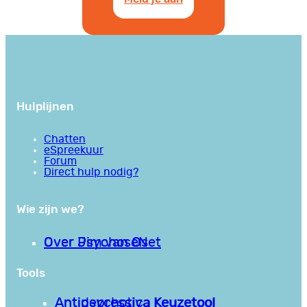
Hulplijnen
Chatten
eSpreekuur
Forum
Direct hulp nodig?
Wie zijn we?
Over PsychoseNet
Over Jim van Os
Tools
Antipsychotica Keuzetool
Antidepressiva Keuzetool