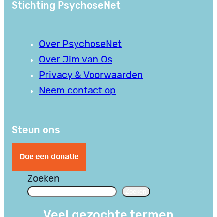
Stichting PsychoseNet
Over PsychoseNet
Over Jim van Os
Privacy & Voorwaarden
Neem contact op
Steun ons
Doe een donatie
Zoeken
Zoeken
Veel gezochte termen