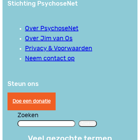
Stichting PsychoseNet
Over PsychoseNet
Over Jim van Os
Privacy & Voorwaarden
Neem contact op
Steun ons
Doe een donatie
Zoeken
Zoeken
Veel gezochte termen