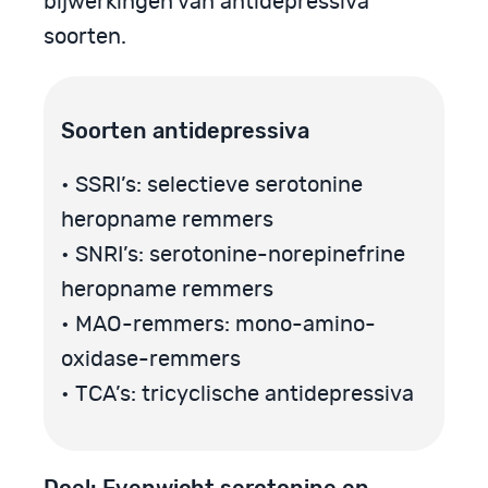
bijwerkingen van antidepressiva
soorten.
Soorten antidepressiva
• SSRI’s: selectieve serotonine
heropname remmers
• SNRI’s: serotonine-norepinefrine
heropname remmers
• MAO-remmers: mono-amino-
oxidase-remmers
• TCA’s: tricyclische antidepressiva
Doel: Evenwicht serotonine en