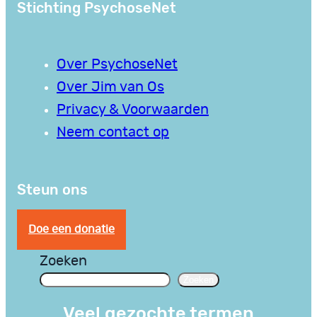
Stichting PsychoseNet
Over PsychoseNet
Over Jim van Os
Privacy & Voorwaarden
Neem contact op
Steun ons
Doe een donatie
Zoeken
Zoeken
Veel gezochte termen