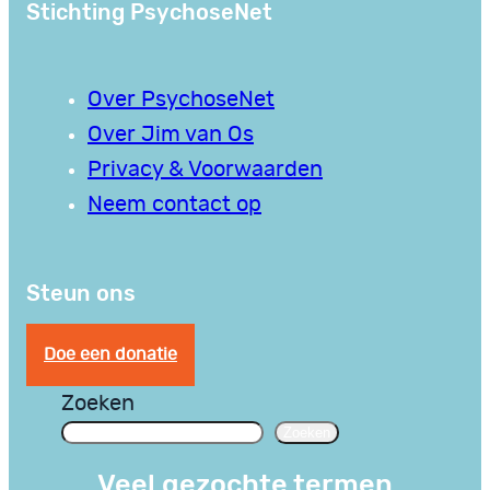
Stichting PsychoseNet
Over PsychoseNet
Over Jim van Os
Privacy & Voorwaarden
Neem contact op
Steun ons
Doe een donatie
Zoeken
Zoeken
Veel gezochte termen