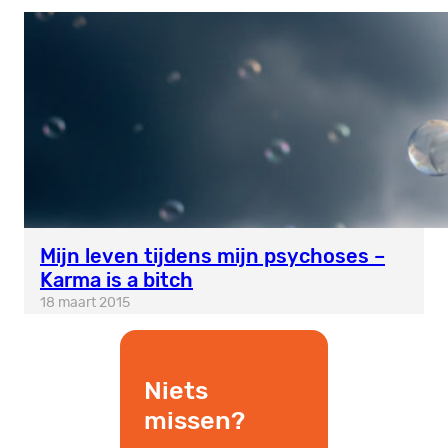
Mijn leven tijdens mijn psychoses –
Karma is a bitch
18 maart 2015
Niets
missen?