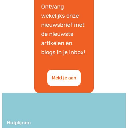
Ontvang
wekelijks onze
nieuwsbrief met
de nieuwste
artikelen en
blogs in je inbox!
Meld je aan
Hulplijnen