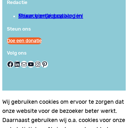
Redactie
Privacy en Voorwaarden
Stuur hier je gastblog in!
Neem contact op
Steun ons
Doe een donatie
Volg ons
Facebook
LinkedIn
E-mail
YouTube
Instagram
Pinterest
Wij gebruiken cookies om ervoor te zorgen dat
onze website voor de bezoeker beter werkt.
Daarnaast gebruiken wij o.a. cookies voor onze