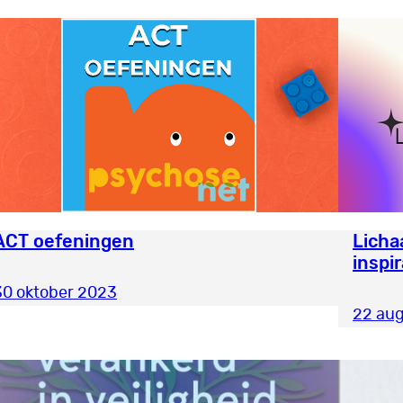
ACT oefeningen
Licha
inspi
30 oktober 2023
22 au