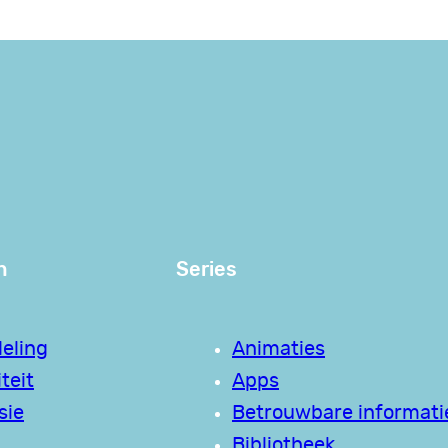
n
Series
eling
Animaties
teit
Apps
sie
Betrouwbare informati
Bibliotheek