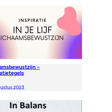
amsbewustzijn –
ratietegels
gustus 2023