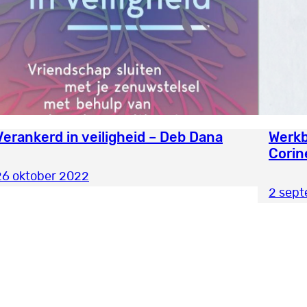
Verankerd in veiligheid – Deb Dana
Werkb
Corin
26 oktober 2022
2 sep