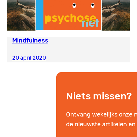
Mindfulness
20 april 2020
Niets missen?
Ontvang wekelijks onze 
de nieuwste artikelen en 