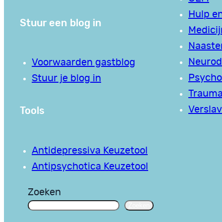
Hulp en
Stuur een blog in
Medici
Naaste
Neurodi
Voorwaarden gastblog
Psycho
Stuur je blog in
Traum
Tools
Verslav
Antidepressiva Keuzetool
Antipsychotica Keuzetool
Zoeken
Zoeken