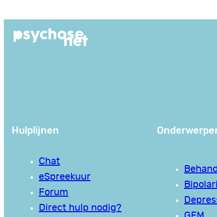
Ga
naar
de
inhoud
Hulplijnen
Onderwerpe
Chat
Behand
eSpreekuur
Bipolari
Forum
Depres
Direct hulp nodig?
GEM