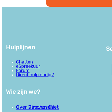
Hulplijnen
Se
Chatten
eSpreekuur
Forum
Direct hulp nodig?
Wie zijn we?
Over PsychoseNet
Over Jim van Os