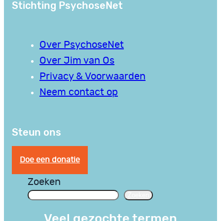
Stichting PsychoseNet
Over PsychoseNet
Over Jim van Os
Privacy & Voorwaarden
Neem contact op
Steun ons
Doe een donatie
Zoeken
Zoeken
Veel gezochte termen