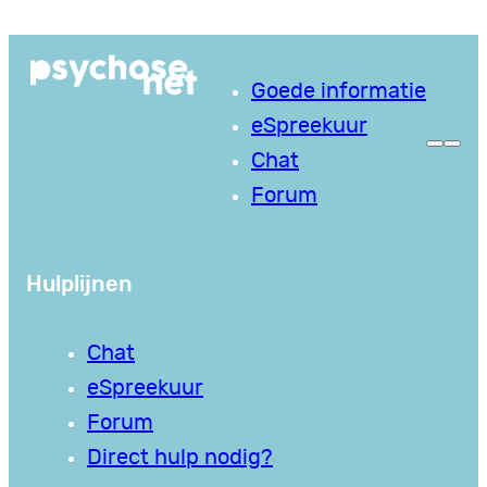
Ga
naar
Goede informatie
de
eSpreekuur
inhoud
Chat
Forum
Hulplijnen
Chat
eSpreekuur
Forum
Direct hulp nodig?