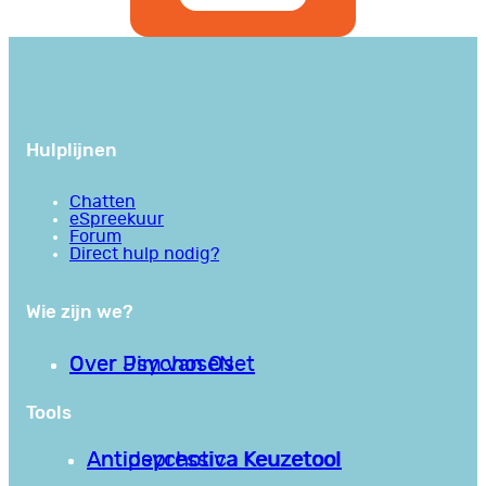
Hulplijnen
Chatten
eSpreekuur
Forum
Direct hulp nodig?
Wie zijn we?
Over PsychoseNet
Over Jim van Os
Tools
Antipsychotica Keuzetool
Antidepressiva Keuzetool