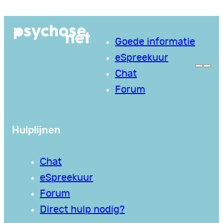
Ga
naar
Goede informatie
de
eSpreekuur
inhoud
Chat
Forum
Hulplijnen
Chat
eSpreekuur
Forum
Direct hulp nodig?