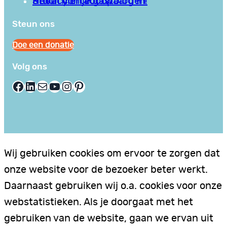
Privacy en Voorwaarden
Stuur hier je gastblog in!
Neem contact op
Steun ons
Doe een donatie
Volg ons
Facebook
LinkedIn
E-mail
YouTube
Instagram
Pinterest
Wij gebruiken cookies om ervoor te zorgen dat
onze website voor de bezoeker beter werkt.
Daarnaast gebruiken wij o.a. cookies voor onze
webstatistieken. Als je doorgaat met het
gebruiken van de website, gaan we ervan uit