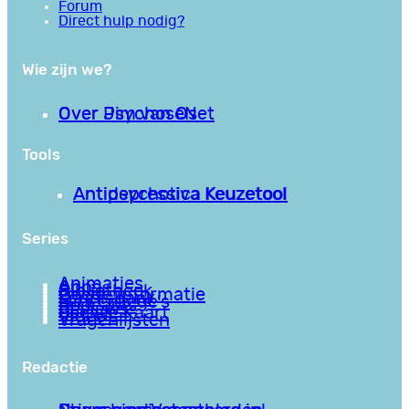
Forum
Direct hulp nodig?
Wie zijn we?
Over PsychoseNet
Over Jim van Os
Tools
Antipsychotica Keuzetool
Antidepressiva Keuzetool
Series
Animaties
Apps
Bibliotheek
Goede informatie
Kennisbank
Mini college’s
Podcasts
Reviews
Sociale Kaart
Video’s
Vragenlijsten
Redactie