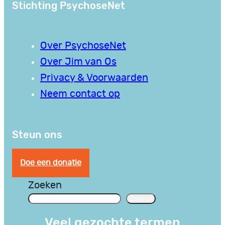
Stichting PsychoseNet
Over PsychoseNet
Over Jim van Os
Privacy & Voorwaarden
Neem contact op
Steun ons
Doe een donatie
Zoeken
Zoeken
Veel gezochte termen