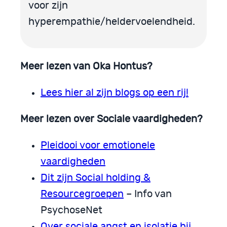
voor zijn
hyperempathie/heldervoelendheid.
Meer lezen van Oka Hontus?
Lees hier al zijn blogs op een rij!
Meer lezen over Sociale vaardigheden?
Pleidooi voor emotionele
vaardigheden
Dit zijn Social holding &
Resourcegroepen
– Info van
PsychoseNet
Over sociale angst en isolatie bij