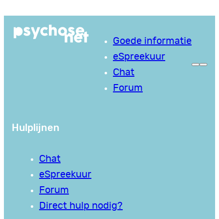
Ga
naar
Goede informatie
de
eSpreekuur
inhoud
Chat
Forum
Hulplijnen
Chat
eSpreekuur
Forum
Direct hulp nodig?