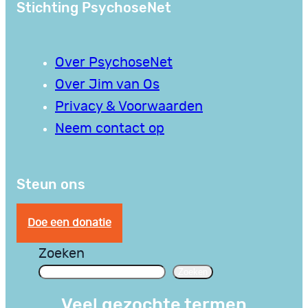
Stichting PsychoseNet
Over PsychoseNet
Over Jim van Os
Privacy & Voorwaarden
Neem contact op
Steun ons
Doe een donatie
Zoeken
Zoeken
Veel gezochte termen