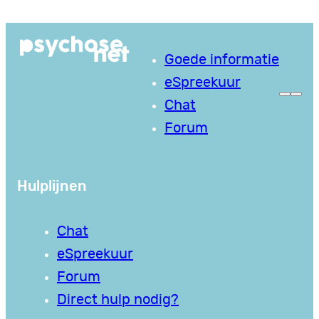
Ga
naar
Goede informatie
de
eSpreekuur
inhoud
Chat
Forum
Hulplijnen
Chat
eSpreekuur
Forum
Direct hulp nodig?