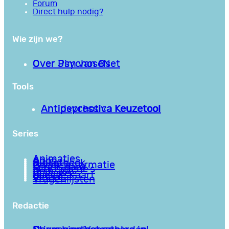
Forum
Direct hulp nodig?
Wie zijn we?
Over PsychoseNet
Over Jim van Os
Tools
Antipsychotica Keuzetool
Antidepressiva Keuzetool
Series
Animaties
Apps
Bibliotheek
Goede informatie
Kennisbank
Mini college’s
Podcasts
Reviews
Sociale Kaart
Video’s
Vragenlijsten
Redactie