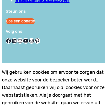
Privacy en Voorwaarden
Stuur hier je gastblog in!
Neem contact op
Steun ons
Doe een donatie
Volg ons
Facebook
LinkedIn
E-mail
YouTube
Instagram
Pinterest
Wij gebruiken cookies om ervoor te zorgen dat
onze website voor de bezoeker beter werkt.
Daarnaast gebruiken wij o.a. cookies voor onze
webstatistieken. Als je doorgaat met het
gebruiken van de website, gaan we ervan uit