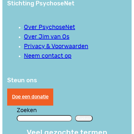
Stichting PsychoseNet
Over PsychoseNet
Over Jim van Os
Privacy & Voorwaarden
Neem contact op
Steun ons
Doe een donatie
Zoeken
Zoeken
Veel gezochte termen