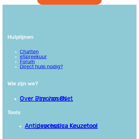
Hulplijnen
Chatten
eSpreekuur
Forum
Direct hulp nodig?
Wie zijn we?
Over PsychoseNet
Over Jim van Os
Tools
Antipsychotica Keuzetool
Antidepressiva Keuzetool