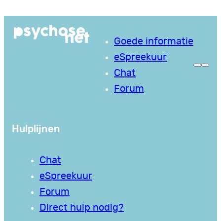
Ga
naar
Goede informatie
de
eSpreekuur
inhoud
Chat
Forum
Hulplijnen
Chat
eSpreekuur
Forum
Direct hulp nodig?