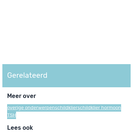
Gerelateerd
Meer over
overige onderwerpen
schildklier
schildklier hormoon
TSH
Lees ook