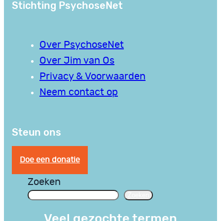
Stichting PsychoseNet
Over PsychoseNet
Over Jim van Os
Privacy & Voorwaarden
Neem contact op
Steun ons
Doe een donatie
Zoeken
Zoeken
Veel gezochte termen