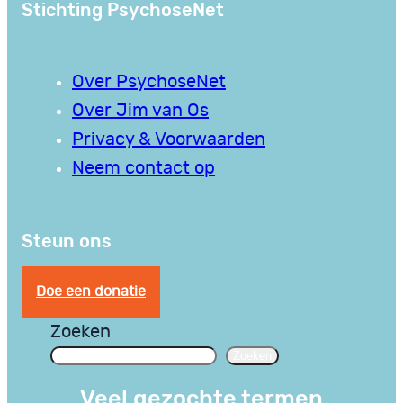
Stichting PsychoseNet
Over PsychoseNet
Over Jim van Os
Privacy & Voorwaarden
Neem contact op
Steun ons
Doe een donatie
Zoeken
Zoeken
Veel gezochte termen