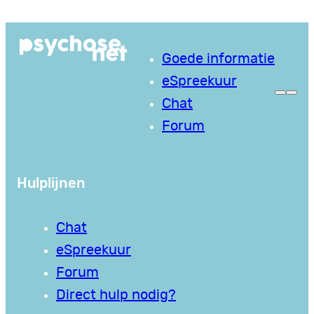
Ga
naar
Goede informatie
de
eSpreekuur
inhoud
Chat
Forum
Hulplijnen
Chat
eSpreekuur
Forum
Direct hulp nodig?