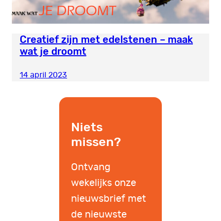
Creatief zijn met edelstenen – maak
wat je droomt
14 april 2023
Niets
missen?
Ontvang
wekelijks onze
nieuwsbrief met
de nieuwste