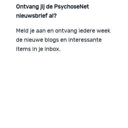
Ontvang jij de PsychoseNet
nieuwsbrief al?
Meld je aan en ontvang iedere week
de nieuwe blogs en interessante
items in je inbox.
Blijf op de hoogte
Iedere week nieuws in je inbox
Mis geen bijdragen!
Blijf op de hoogte!
Iedere week nieuws
Mis geen bijdragen