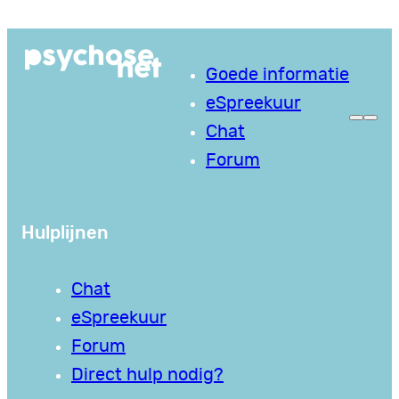
Ga
naar
Goede informatie
de
eSpreekuur
inhoud
Chat
Forum
Hulplijnen
Chat
eSpreekuur
Forum
Direct hulp nodig?