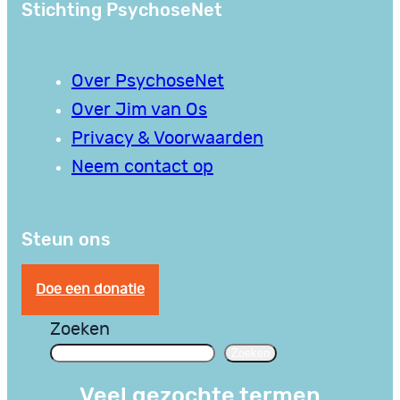
Stichting PsychoseNet
Over PsychoseNet
Over Jim van Os
Privacy & Voorwaarden
Neem contact op
Steun ons
Doe een donatie
Zoeken
Zoeken
Veel gezochte termen