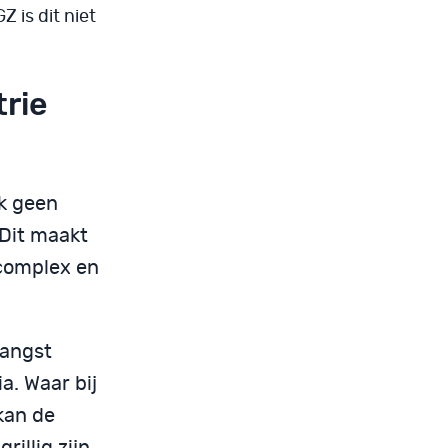
Z is dit niet
rie
k geen
 Dit maakt
complex en
 angst
a. Waar bij
 kan de
llig zijn.