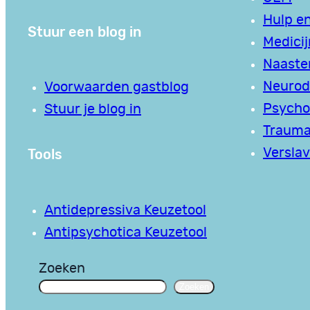
Hulp en
Stuur een blog in
Medici
Naaste
Neurodi
Voorwaarden gastblog
Psycho
Stuur je blog in
Traum
Tools
Verslav
Antidepressiva Keuzetool
Antipsychotica Keuzetool
Zoeken
Zoeken