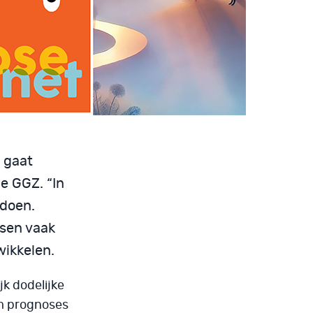
j gaat
e GGZ. “In
 doen.
tsen vaak
wikkelen.
jk dodelijke
om prognoses