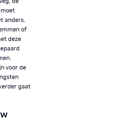
weg, de
s moet
et anders.
stemmen of
met deze
gepaard
men.
jn voor de
angsten
 verder gaat
uw