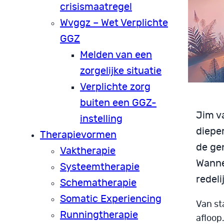
crisismaatregel
Wvggz – Wet Verplichte
GGZ
Melden van een
zorgelijke situatie
Verplichte zorg
buiten een GGZ-
Jim va
instelling
diepe
Therapievormen
de ge
Vaktherapie
Wanne
Systeemtherapie
redeli
Schematherapie
Somatic Experiencing
Van st
Runningtherapie
afloop