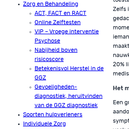
Zorg en Behandeling
Zelfs 
ACT, FACT en RACT
gedac
Online Zelftesten
momen
VIP – Vroege interventie
ieman
Psychose
maakt
Nabijheid boven
nauwk
risicoscore
20% l
Betekenisvol Herstel in de
medisc
GGZ
Gevoeligheden-
Het m
diagnostiek, heruitvinden
Een g
van de GGZ diagnostiek
aandoe
Soorten hulpverleners
sympt
Individuele Zorg