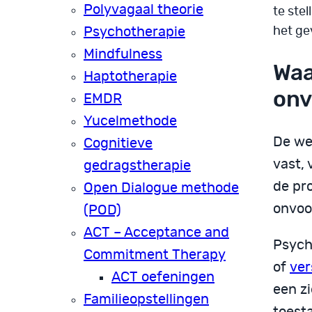
Polyvagaal theorie
te stel
het gev
Psychotherapie
Mindfulness
Waa
Haptotherapie
onv
EMDR
Yucelmethode
De we
Cognitieve
vast, 
gedragstherapie
de pr
Open Dialogue methode
onvoo
(POD)
ACT – Acceptance and
Psych
Commitment Therapy
of
ver
ACT oefeningen
een zi
Familieopstellingen
toest