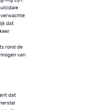
suïcidale
onverwachte
jk dat
keer
ts rond de
ermogen van
kent dat
herstel