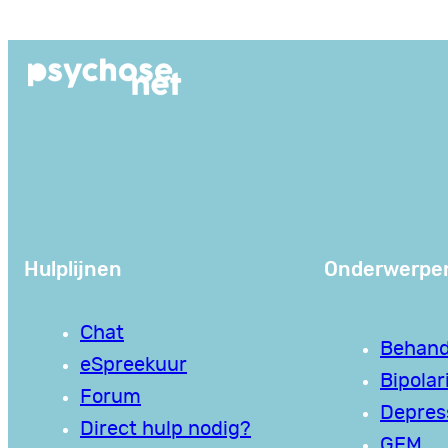
Hulplijnen
Onderwerpe
Chat
Behand
eSpreekuur
Bipolari
Forum
Depres
Direct hulp nodig?
GEM