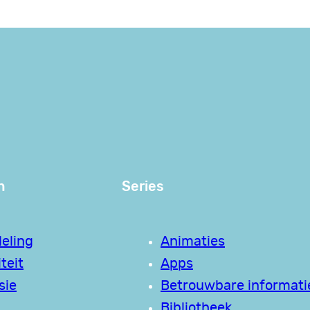
n
Series
eling
Animaties
teit
Apps
sie
Betrouwbare informati
Bibliotheek