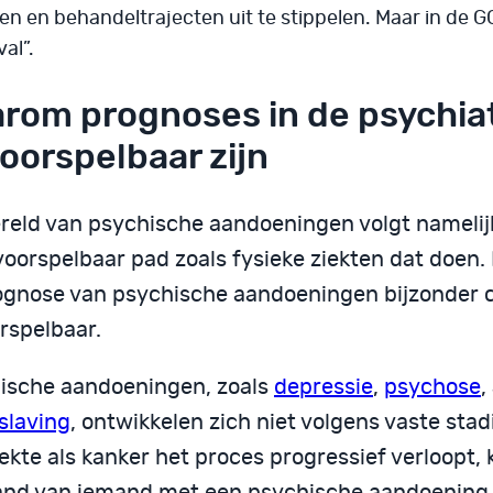
len en behandeltrajecten uit te stippelen. Maar in de GG
al”.
rom prognoses in de psychiat
oorspelbaar zijn
reld van psychische aandoeningen volgt namelij
voorspelbaar pad zoals fysieke ziekten dat doen.
ognose van psychische aandoeningen bijzonder 
rspelbaar.
ische aandoeningen, zoals
depressie
,
psychose
,
slaving
, ontwikkelen zich niet volgens vaste stadi
ekte als kanker het proces progressief verloopt,
and van iemand met een psychische aandoening gri