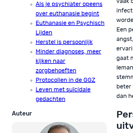
vaak 
Als je psychiater opeens
infec
over euthanasie begint
worde
Euthanasie en Psychisch
Een p
Lijden
angst
Herstel is persoonlijk
ervar
Minder diagnoses, meer
gaat 
kijken naar
Ieman
zorgbehoeften
stemm
Protocollen in de GGZ
beter 
Leven met suïcidale
dan h
gedachten
Per
Auteur
uit