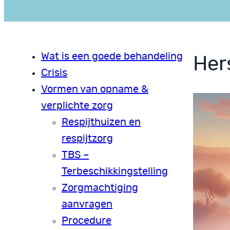
Wat is een goede behandeling
Hers
Crisis
Vormen van opname &
verplichte zorg
Respijthuizen en
respijtzorg
TBS –
Terbeschikkingstelling
Zorgmachtiging
aanvragen
Procedure