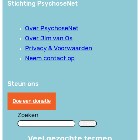
Stichting PsychoseNet
Over PsychoseNet
Over Jim van Os
Privacy & Voorwaarden
Neem contact op
Steun ons
Doe een donatie
Zoeken
Zoeken
Veel gezochte termen