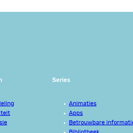
n
Series
eling
Animaties
teit
Apps
sie
Betrouwbare informati
Bibliotheek