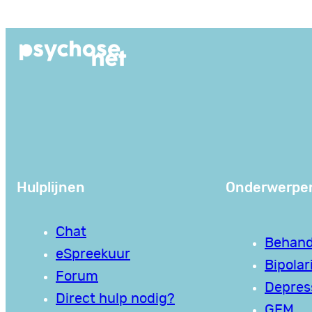
Hulplijnen
Onderwerpe
Chat
Behand
eSpreekuur
Bipolari
Forum
Depres
Direct hulp nodig?
GEM