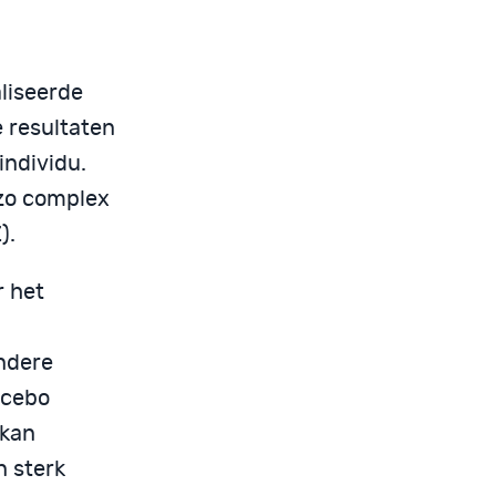
liseerde
e resultaten
individu.
 zo complex
).
 het
ndere
acebo
 kan
n sterk