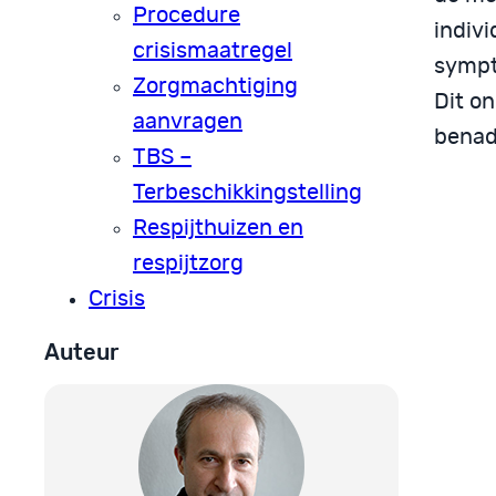
Procedure
indiv
crisismaatregel
sympt
Zorgmachtiging
Dit o
aanvragen
benad
TBS –
Terbeschikkingstelling
Respijthuizen en
respijtzorg
Crisis
Auteur