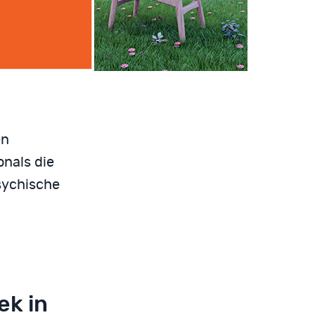
en
onals die
sychische
ek in