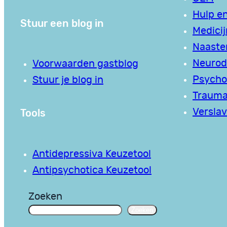
Hulp en
Stuur een blog in
Medici
Naaste
Neurodi
Voorwaarden gastblog
Psycho
Stuur je blog in
Traum
Tools
Verslav
Antidepressiva Keuzetool
Antipsychotica Keuzetool
Zoeken
Zoeken