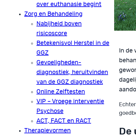
over euthanasie begint
Zorg en Behandeling
Nabijheid boven
risicoscore
Betekenisvol Herstel in de
In de
GGZ
behan
Gevoeligheden-
gewor
diagnostiek, heruitvinden
dagel
van de GGZ diagnostiek
aando
Online Zelftesten
VIP – Vroege interventie
Echter
Psychose
goedb
ACT, FACT en RACT
De 
Therapievormen