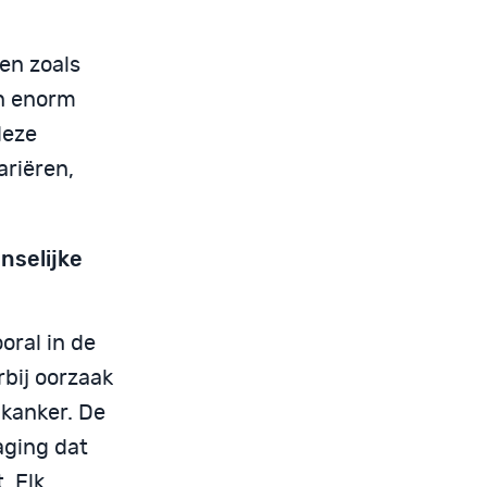
en zoals
en enorm
deze
ariëren,
nselijke
oral in de
bij oorzaak
f kanker. De
aging dat
. Elk