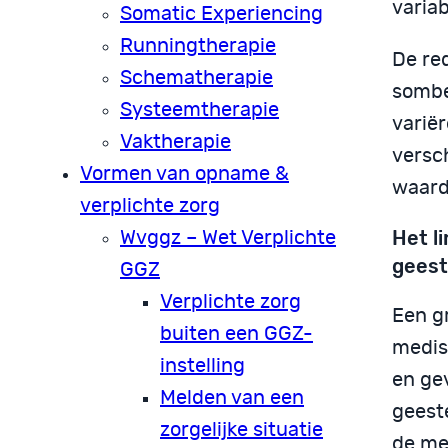
variab
Somatic Experiencing
Runningtherapie
De re
Schematherapie
sombe
Systeemtherapie
varië
Vaktherapie
versch
Vormen van opname &
waardo
verplichte zorg
Het l
Wvggz – Wet Verplichte
geest
GGZ
Verplichte zorg
Een g
buiten een GGZ-
medis
instelling
en gev
Melden van een
geest
zorgelijke situatie
de men