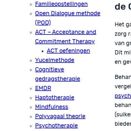
de 
Familieopstellingen
Open Dialogue methode
(POD)
Het g
ACT – Acceptance and
zorg r
Commitment Therapy
van g
ACT oefeningen
Dit m
Yucelmethode
en ge
Cognitieve
Behan
gedragstherapie
verge
EMDR
psych
Haptotherapie
behand
Mindfulness
(suike
Polyvagaal theorie
bieden
Psychotherapie