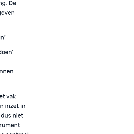
ng. De
egeven
en’
doen’
unnen
et vak
n inzet in
 dus niet
strument