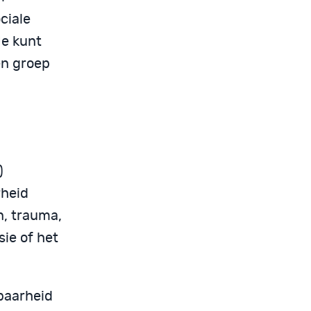
ciale
Je kunt
een groep
)
rheid
n, trauma,
ie of het
baarheid