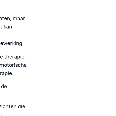
raten, maar
it kan
bewerking.
e therapie,
omotorische
rapie.
 de
zichten die
m