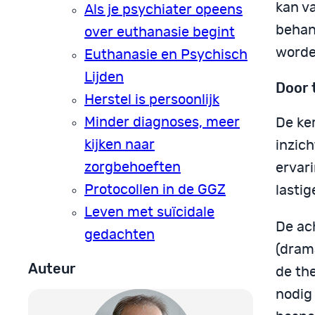
kan v
Als je psychiater opeens
behan
over euthanasie begint
worde
Euthanasie en Psychisch
Lijden
Door t
Herstel is persoonlijk
Minder diagnoses, meer
De ker
kijken naar
inzich
zorgbehoeften
ervar
Protocollen in de GGZ
lasti
Leven met suïcidale
De ac
gedachten
(drama
Auteur
de th
nodig