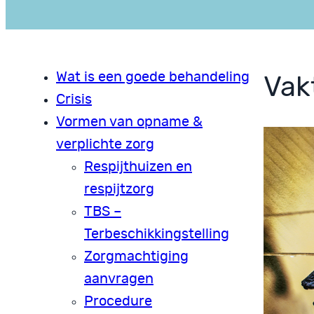
Wat is een goede behandeling
Vak
Crisis
Vormen van opname &
verplichte zorg
Respijthuizen en
respijtzorg
TBS –
Terbeschikkingstelling
Zorgmachtiging
aanvragen
Procedure