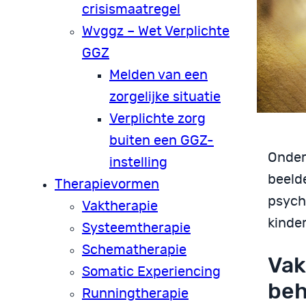
crisismaatregel
Wvggz – Wet Verplichte
GGZ
Melden van een
zorgelijke situatie
Verplichte zorg
buiten een GGZ-
Onder 
instelling
beeld
Therapievormen
psych
Vaktherapie
kinde
Systeemtherapie
Schematherapie
Vak
Somatic Experiencing
beh
Runningtherapie