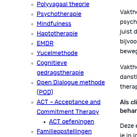
Polyvagaal theorie
Vakth
Psychotherapie
psych
Mindfulness
juist 
Haptotherapie
bijvoo
EMDR
beweg
Yucelmethode
Cognitieve
Vakth
gedragstherapie
danst
Open Dialogue methode
thera
(POD)
Als c
ACT – Acceptance and
behan
Commitment Therapy
ACT oefeningen
Deze 
Familieopstellingen
je in 