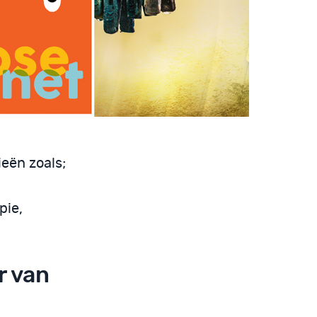
eën zoals;
pie,
r van