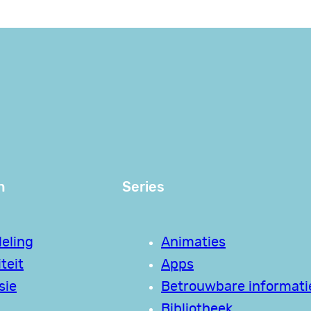
n
Series
eling
Animaties
teit
Apps
sie
Betrouwbare informati
Bibliotheek