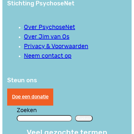
Stichting PsychoseNet
Over PsychoseNet
Over Jim van Os
Privacy & Voorwaarden
Neem contact op
Steun ons
Doe een donatie
Zoeken
Zoeken
Veel gezochte termen