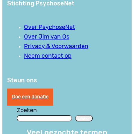
Stichting PsychoseNet
Over PsychoseNet
Over Jim van Os
Privacy & Voorwaarden
Neem contact op
Steun ons
Doe een donatie
Zoeken
Zoeken
Veel gezochte termen