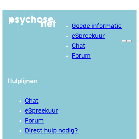
Ga
naar
Goede informatie
de
eSpreekuur
inhoud
Chat
Forum
Hulplijnen
Chat
eSpreekuur
Forum
Direct hulp nodig?