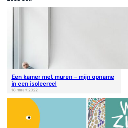
Een kamer met muren – mijn opname
in een isoleercel
18 maart 2022