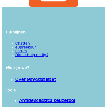
Hulplijnen
Chatten
eSpreekuur
Forum
Direct hulp nodig?
Wie zijn we?
Over PsychoseNet
Over Jim van Os
Tools
Antipsychotica Keuzetool
Antidepressiva Keuzetool