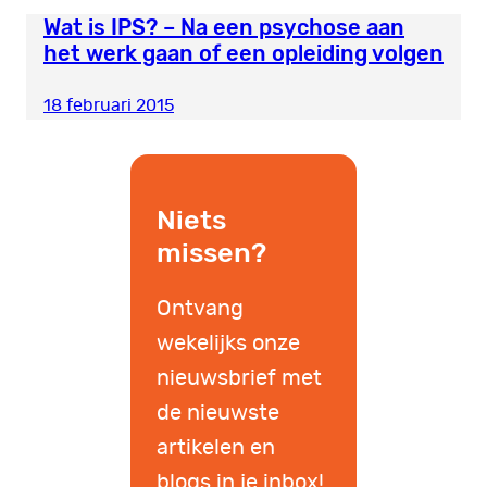
Wat is IPS? – Na een psychose aan
het werk gaan of een opleiding volgen
18 februari 2015
Niets
missen?
Ontvang
wekelijks onze
nieuwsbrief met
de nieuwste
artikelen en
blogs in je inbox!