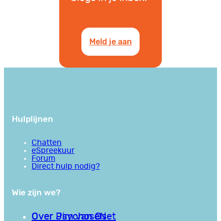
Meld je aan
Hulplijnen
Chatten
eSpreekuur
Forum
Direct hulp nodig?
Wie zijn we?
Over PsychoseNet
Over Jim van Os