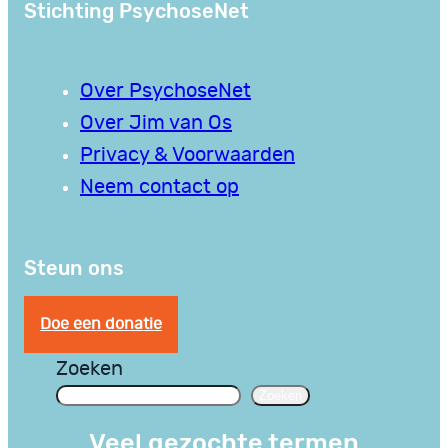
Stichting PsychoseNet
Over PsychoseNet
Over Jim van Os
Privacy & Voorwaarden
Neem contact op
Steun ons
Doe een donatie
Zoeken
Zoeken
Veel gezochte termen