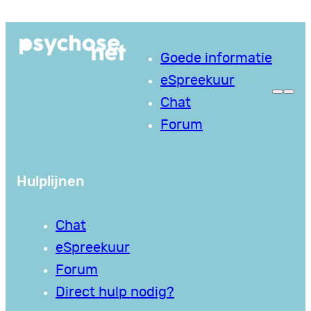
Ga
naar
Goede informatie
de
eSpreekuur
inhoud
Chat
Forum
Hulplijnen
Chat
eSpreekuur
Forum
Direct hulp nodig?