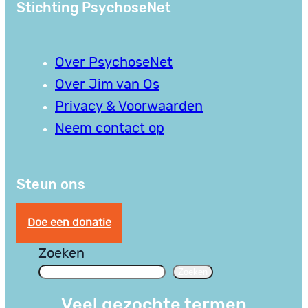
Stichting PsychoseNet
Over PsychoseNet
Over Jim van Os
Privacy & Voorwaarden
Neem contact op
Steun ons
Doe een donatie
Zoeken
Zoeken
Veel gezochte termen