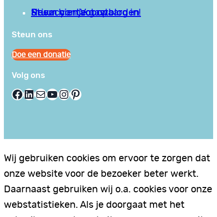
Privacy en Voorwaarden
Stuur hier je gastblog in!
Neem contact op
Steun ons
Doe een donatie
Volg ons
Facebook
LinkedIn
E-mail
YouTube
Instagram
Pinterest
Wij gebruiken cookies om ervoor te zorgen dat
onze website voor de bezoeker beter werkt.
Daarnaast gebruiken wij o.a. cookies voor onze
webstatistieken. Als je doorgaat met het