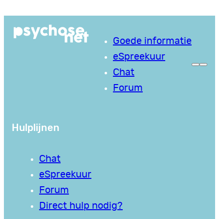
Ga
naar
Goede informatie
de
eSpreekuur
inhoud
Chat
Forum
Hulplijnen
Chat
eSpreekuur
Forum
Direct hulp nodig?