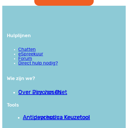
Hulplijnen
Chatten
eSpreekuur
Forum
Direct hulp nodig?
Wie zijn we?
Over PsychoseNet
Over Jim van Os
Tools
Antipsychotica Keuzetool
Antidepressiva Keuzetool