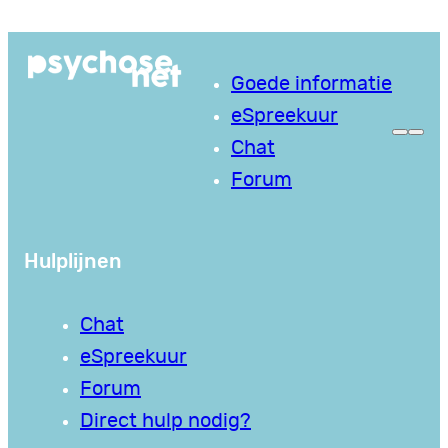
Ga
naar
Goede informatie
de
eSpreekuur
inhoud
Chat
Forum
Hulplijnen
Chat
eSpreekuur
Forum
Direct hulp nodig?