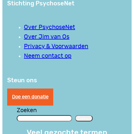
Stichting PsychoseNet
Over PsychoseNet
Over Jim van Os
Privacy & Voorwaarden
Neem contact op
Steun ons
Doe een donatie
Zoeken
Zoeken
Veel gezochte termen